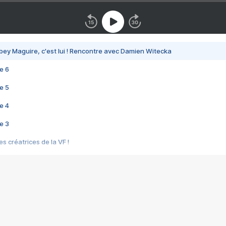
bey Maguire, c'est lui ! Rencontre avec Damien Witecka
e 6
e 5
e 4
e 3
s créatrices de la VF !
e 2
e 1
e Mektoub My Love arrive enfin ! Rencontre avec Shaïn Boumedine et Sal
i : après Toni en famille