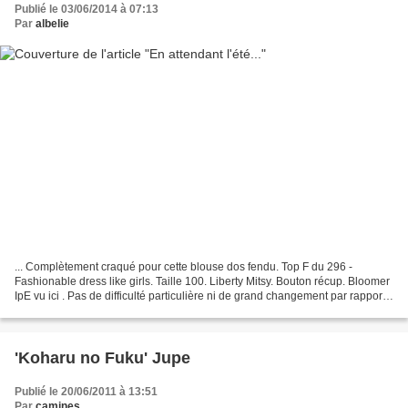
Publié le 03/06/2014 à 07:13
Par
albelie
... Complètement craqué pour cette blouse dos fendu. Top F du 296 -
Fashionable dress like girls. Taille 100. Liberty Mitsy. Bouton récup. Bloomer
IpE vu ici . Pas de difficulté particulière ni de grand changement par rapport
au modèle initial. J'ai juste...
'Koharu no Fuku' Jupe
Publié le 20/06/2011 à 13:51
Par
camines