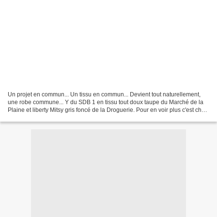
Un projet en commun... Un tissu en commun... Devient tout naturellement,
une robe commune... Y du SDB 1 en tissu tout doux taupe du Marché de la
Plaine et liberty Mitsy gris foncé de la Droguerie. Pour en voir plus c'est chez
moi : By Sandra'S Hand