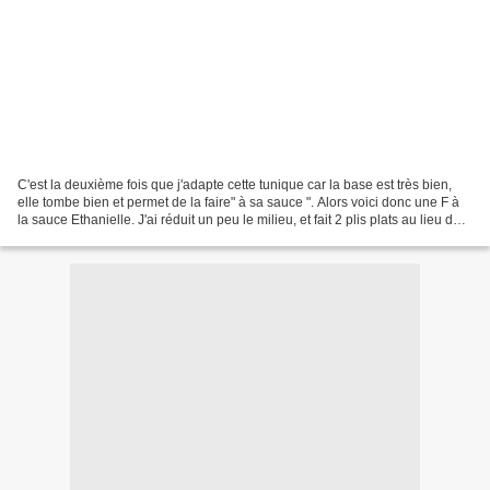
C'est la deuxième fois que j'adapte cette tunique car la base est très bien,
elle tombe bien et permet de la faire" à sa sauce ". Alors voici donc une F à
la sauce Ethanielle. J'ai réduit un peu le milieu, et fait 2 plis plats au lieu des
petits plis...