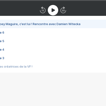
bey Maguire, c'est lui ! Rencontre avec Damien Witecka
e 6
e 5
e 4
e 3
s créatrices de la VF !
e 2
e 1
e Mektoub My Love arrive enfin ! Rencontre avec Shaïn Boumedine et Sal
i : après Toni en famille