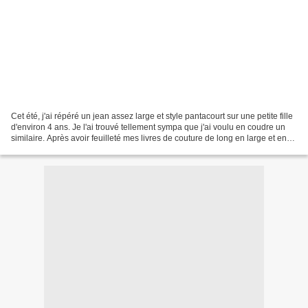
Cet été, j'ai répéré un jean assez large et style pantacourt sur une petite fille
d'environ 4 ans. Je l'ai trouvé tellement sympa que j'ai voulu en coudre un
similaire. Après avoir feuilleté mes livres de couture de long en large et en
travers, j'ai trouvé...