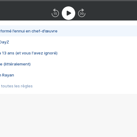
nsformé l’ennui en chef-d’œuvre
 DayZ
 a 13 ans (et vous l'avez ignoré)
e (littéralement)
im Rayan
 toutes les règles
s les jeux vidéo
us choquant de Rockstar ? - Le scandale BULLY
e plus moche de Steam
du RÊVE tourne au CAUCHEMAR