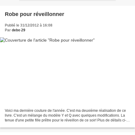
Robe pour réveillonner
Publié le 31/12/2012 à 16:08
Par
debo 29
Voici ma dernière couture de l'année. C'est ma deuxième réalisation de ce
livre. C'est un mélange du modèle Y et Q avec quelques modifications. La
tenue d'une petite fille prêtre pour le réveillon de ce soir! Plus de détails ci-
dessous http://bydebo.eklablog.com/robe-de-reveillon-a63923267...