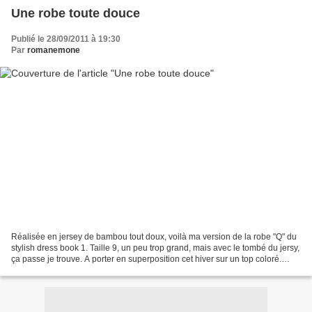
Une robe toute douce
Publié le 28/09/2011 à 19:30
Par
romanemone
Réalisée en jersey de bambou tout doux, voilà ma version de la robe "Q" du
stylish dress book 1. Taille 9, un peu trop grand, mais avec le tombé du jersy,
ça passe je trouve. A porter en superposition cet hiver sur un top coloré.
Agathe rose (clic sur...