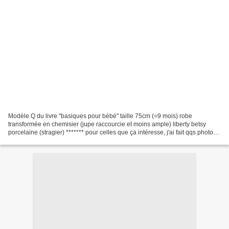
Modèle Q du livre "basiques pour bébé" taille 75cm (=9 mois) robe
transformée en chemisier (jupe raccourcie et moins ample) liberty betsy
porcelaine (stragier) ******* pour celles que ça intéresse, j'ai fait qqs photos
des modèles du livre ici Made in...