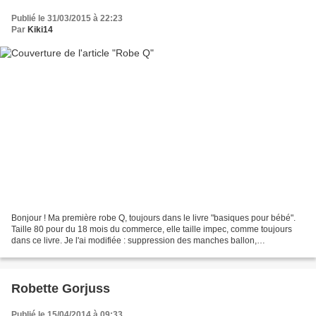
Publié le 31/03/2015 à 22:23
Par
Kiki14
Bonjour ! Ma première robe Q, toujours dans le livre "basiques pour bébé".
Taille 80 pour du 18 mois du commerce, elle taille impec, comme toujours
dans ce livre. Je l'ai modifiée : suppression des manches ballon,
empiècement doublé (avec des chutes de...
Robette Gorjuss
Publié le 15/04/2014 à 09:33