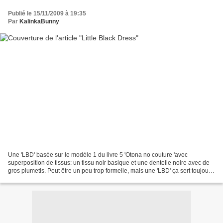
Publié le 15/11/2009 à 19:35
Par
KalinkaBunny
Une 'LBD' basée sur le modèle 1 du livre 5 'Otona no couture 'avec
superposition de tissus: un tissu noir basique et une dentelle noire avec de
gros plumetis. Peut être un peu trop formelle, mais une 'LBD' ça sert toujours.
Prochaine étape: chapeau à...