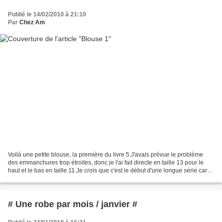
Publié le 14/02/2010 à 21:10
Par
Chez Am
Voilà une petite blouse, la première du livre 5.J'avais prévue le problème
des emmanchures trop étroites, donc je l'ai fait directe en taille 13 pour le
haut et le bas en taille 11.Je crois que c'est le début d'une longue série car
j'ai vraiment plus...
# Une robe par mois / janvier #