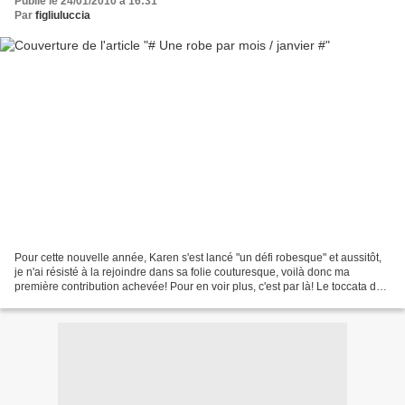
Publié le 24/01/2010 à 16:31
Par
figliuluccia
Pour cette nouvelle année, Karen s'est lancé "un défi robesque" et aussitôt,
je n'ai résisté à la rejoindre dans sa folie couturesque, voilà donc ma
première contribution achevée! Pour en voir plus, c'est par là! Le toccata de
la machine