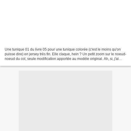
Une tunique 01 du livre 05 pour une tunique colorée (c'est le moins qu'on
puisse dire) en jersey très fin. Elle claque, hein ? Un petit zoom sur le noeud-
noeud du col, seule modification apportée au modèle original. Ah, si, j'ai
aussi allongé les manches...