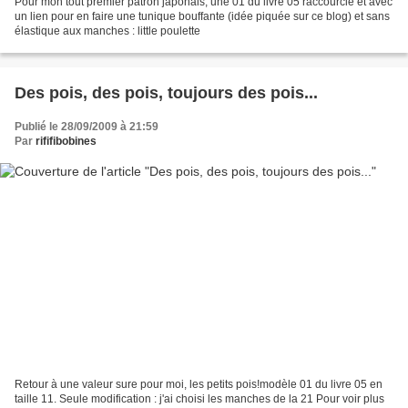
Pour mon tout premier patron japonais, une 01 du livre 05 raccourcie et avec
un lien pour en faire une tunique bouffante (idée piquée sur ce blog) et sans
élastique aux manches : little poulette
Des pois, des pois, toujours des pois...
Publié le 28/09/2009 à 21:59
Par
rififibobines
Retour à une valeur sure pour moi, les petits pois!modèle 01 du livre 05 en
taille 11. Seule modification : j'ai choisi les manches de la 21 Pour voir plus