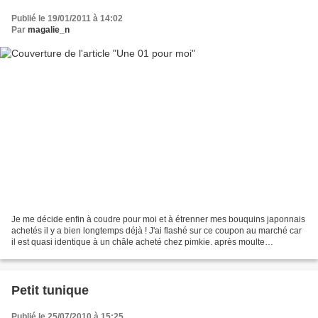
Publié le 19/01/2011 à 14:02
Par
magalie_n
Je me décide enfin à coudre pour moi et à étrenner mes bouquins japonnais
achetés il y a bien longtemps déjà ! J'ai flashé sur ce coupon au marché car
il est quasi identique à un châle acheté chez pimkie. après moulte
hésitations j'ai opté pour une 01...
Petit tunique
Publié le 25/07/2010 à 15:25