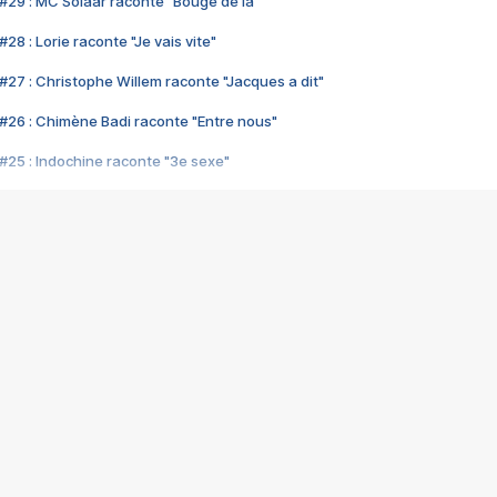
#29 : MC Solaar raconte "Bouge de là"
28 : Lorie raconte "Je vais vite"
#27 : Christophe Willem raconte "Jacques a dit"
#26 : Chimène Badi raconte "Entre nous"
#25 : Indochine raconte "3e sexe"
#24 : Zaho raconte "C'est chelou"
#23 : Patrick Bruel raconte "Au café des délices"
#22 : Kyo raconte "Le chemin"
#21 : Nolwenn Leroy raconte "Cassé"
#20 : Patrick Hernandez raconte "Born to be alive"
#19 : Lorie raconte "Près de moi"
#18 : Michael Jones raconte "A nos actes manqués" (avec Jean-Jacque
#17 : Khaled raconte "Aïcha"