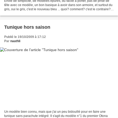
Envie de simplicité, de modèles épurés, du facile à porter, pas de prise de
tête avec ce modèle, un bon basique à avoir dans son armoire, et surtout du
gris, oui le gris, c'est le nouveau bleu ... quoi? comment? c'est le contraire?
on m'aurait menti?...
Tunique hors saison
Publié le 19/10/2009 à 17:12
Par
naathli
Un modèle bien connu, mais que j'ai un peu bidouillé pour en faire une
tunique sans parachute intégré. Il s'agit du modèle n°1 du premier Otona