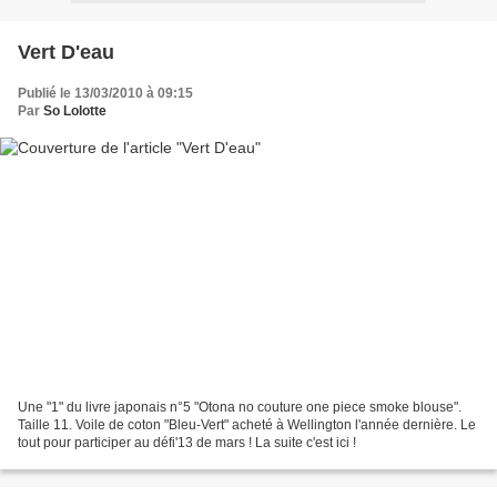
Vert D'eau
Publié le 13/03/2010 à 09:15
Par
So Lolotte
Une "1" du livre japonais n°5 "Otona no couture one piece smoke blouse".
Taille 11. Voile de coton "Bleu-Vert" acheté à Wellington l'année dernière. Le
tout pour participer au défi'13 de mars ! La suite c'est ici !