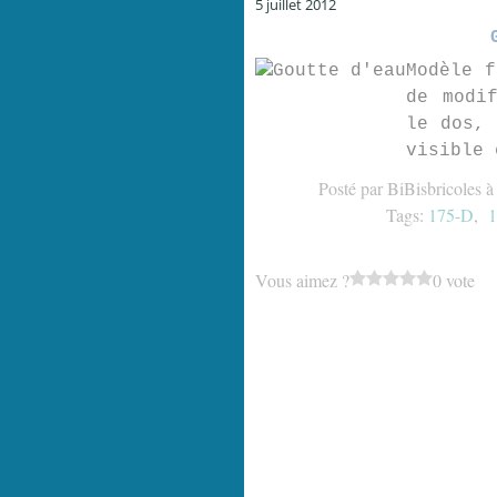
5 juillet 2012
Modèle f
de modi
le dos, 
visible 
Posté par BiBisbricoles à
Tags:
175-D
,
1
Vous aimez ?
0 vote