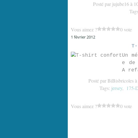
Posté par jujube16 à 1
Tag
Vous aimez ?
0 vote
1 février 2012
T-
Un mé
e de
A ref
Posté par BiBisbricoles à
Tags:
jersey
,
175-
Vous aimez ?
0 vote