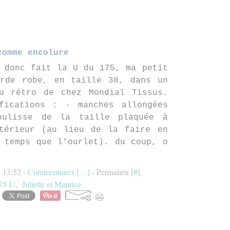
comme encolure
 donc fait la U du 175, ma petit
rde robe, en taille 38, dans un
u rétro de chez Mondial Tissus.
fications : - manches allongées
oulisse de la taille plaquée à
térieur (au lieu de la faire en
 temps que l'ourlet). du coup, o
à 13:52 -
Commentaires [
…
]
- Permalien [
#
]
75-U
,
Juliette et Maurice