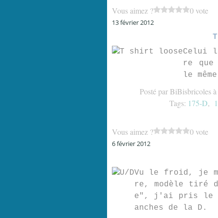
Vous aimez ?
0 vote
13 février 2012
T
Celui l
re que
le même
Posté par BiBisbricoles à
Tags:
175-D
,
1
Vous aimez ?
0 vote
6 février 2012
Vu le froid, je 
re, modèle tiré 
e", j'ai pris le
anches de la D.