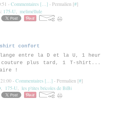
0:51 -
Commentaires [
…
]
- Permalien [
#
]
s:
175-U
,
meliméllule
shirt confort
lange entre la D et la U, 1 heur
 couture plus tard, 1 T-shirt...
aire !
 21:00 -
Commentaires [
…
]
- Permalien [
#
]
D
,
175-U
,
les p'tites bricoles de BiBi