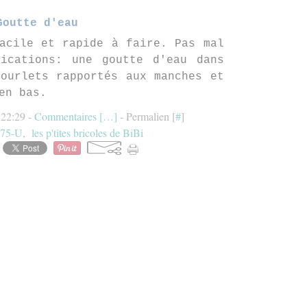
Goutte d'eau
acile et rapide à faire. Pas mal
fications: une goutte d'eau dans
ourlets rapportés aux manches et
en bas.
 22:29 -
Commentaires [
…
]
- Permalien [
#
]
75-U
,
les p'tites bricoles de BiBi