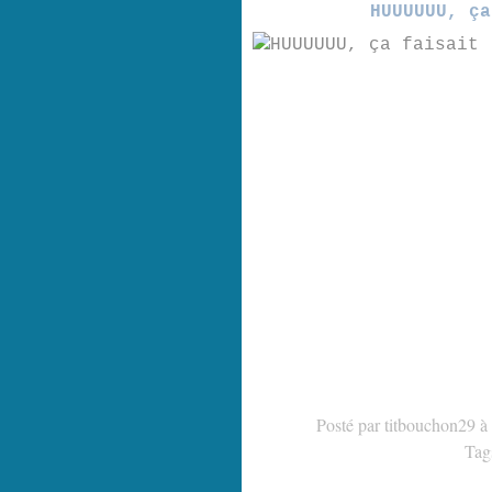
HUUUUUU, ça
Posté par titbouchon29 à
Tag