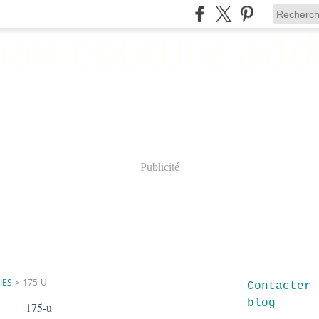
Publicité
IES
>
175-U
Contacter 
blog
175-u