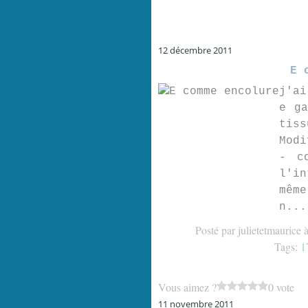
12 décembre 2011
E 
j'ai
e ga
tiss
Modi
- c
l'in
même
n...
Posté par julietetmaurice 
Tags:
1
Vous aimez ?
0 vote
11 novembre 2011