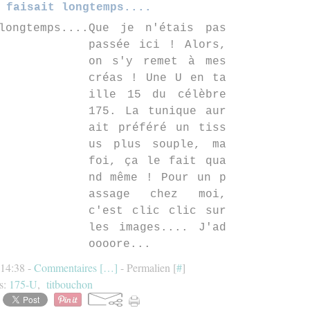
 faisait longtemps....
Que je n'étais pas
passée ici ! Alors,
on s'y remet à mes
créas ! Une U en ta
ille 15 du célèbre
175. La tunique aur
ait préféré un tiss
us plus souple, ma
foi, ça le fait qua
nd même ! Pour un p
assage chez moi,
c'est clic clic sur
les images.... J'ad
oooore...
 14:38 -
Commentaires [
…
]
- Permalien [
#
]
s:
175-U
,
titbouchon