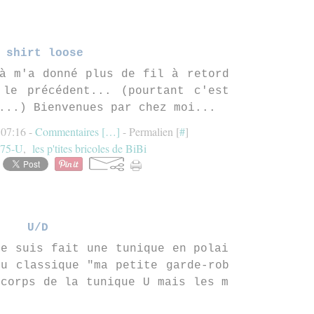
 shirt loose
à m'a donné plus de fil à retord
 le précédent... (pourtant c'est
...) Bienvenues par chez moi...
 07:16 -
Commentaires [
…
]
- Permalien [
#
]
75-U
,
les p'tites bricoles de BiBi
U/D
me suis fait une tunique en polai
du classique "ma petite garde-rob
 corps de la tunique U mais les m