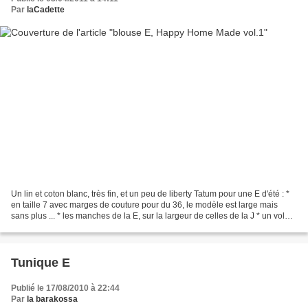
Par
laCadette
Un lin et coton blanc, très fin, et un peu de liberty Tatum pour une E d'été : *
en taille 7 avec marges de couture pour du 36, le modèle est large mais
sans plus ... * les manches de la E, sur la largeur de celles de la J * un volant
un peu complexe...
Tunique E
Publié le 17/08/2010 à 22:44
Par
la barakossa