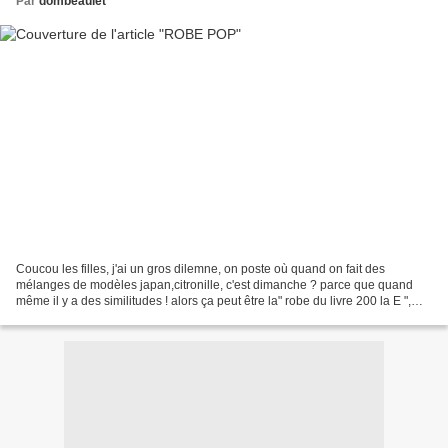
Par
dombeaulet
Coucou les filles, j'ai un gros dilemne, on poste où quand on fait des
mélanges de modèles japan,citronille, c'est dimanche ? parce que quand
même il y a des similitudes ! alors ça peut être la" robe du livre 200 la E ",
avec la taille d'une robe "c'est...