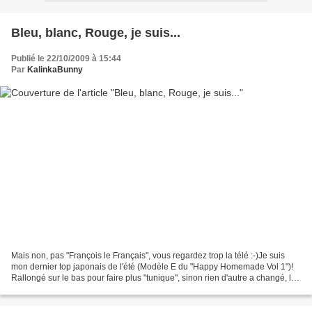
Bleu, blanc, Rouge, je suis...
Publié le 22/10/2009 à 15:44
Par
KalinkaBunny
Mais non, pas "François le Français", vous regardez trop la télé :-)Je suis
mon dernier top japonais de l'été (Modèle E du "Happy Homemade Vol 1")!
Rallongé sur le bas pour faire plus "tunique", sinon rien d'autre a changé, le
modèle est parfait et je...