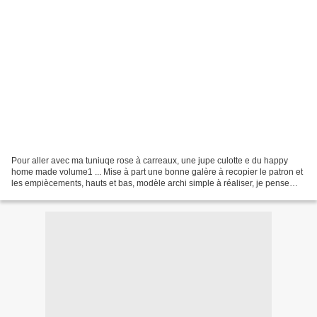
Pour aller avec ma tuniuqe rose à carreaux, une jupe culotte e du happy
home made volume1 ... Mise à part une bonne galère à recopier le patron et
les empiècements, hauts et bas, modèle archi simple à réaliser, je pense
qu'il y en aura d'autres ... F...