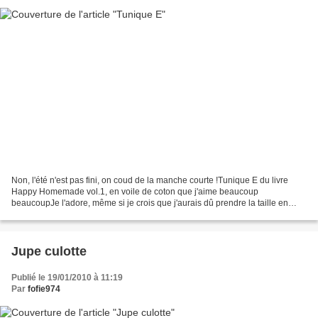
Non, l'été n'est pas fini, on coud de la manche courte !Tunique E du livre
Happy Homemade vol.1, en voile de coton que j'aime beaucoup
beaucoupJe l'adore, même si je crois que j'aurais dû prendre la taille en
dessous... J'ai pris une taille 9 et je mets...
Jupe culotte
Publié le 19/01/2010 à 11:19
Par
fofie974