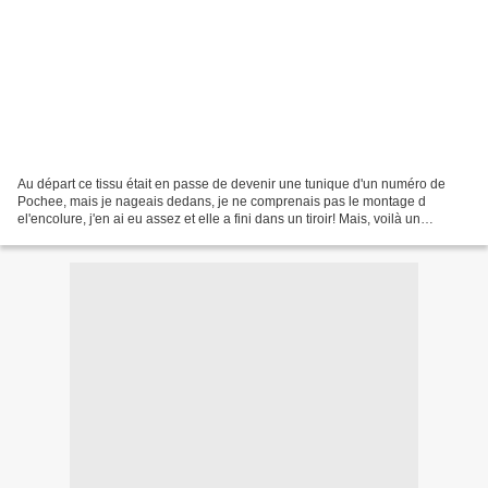
Au départ ce tissu était en passe de devenir une tunique d'un numéro de
Pochee, mais je nageais dedans, je ne comprenais pas le montage d
el'encolure, j'en ai eu assez et elle a fini dans un tiroir! Mais, voilà un
avantage des déménagements, j'ai eu envie...