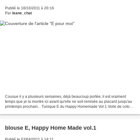
Publié le 18/10/2011 à 20:16
Par
leane_chat
Cousue il y a plusieurs semaines, déjà beaucoup portée, il est vraiment
temps que je la montre ici avant qu'elle ne soit remisée au placard jusqu'au
printemps prochain... Tunique E du Happy Homemade Vol.1 Voile de coton
oeko-tex Motifs et Cie Chez moi...
blouse E, Happy Home Made vol.1
Publié le 03/04/2011 à 14:11