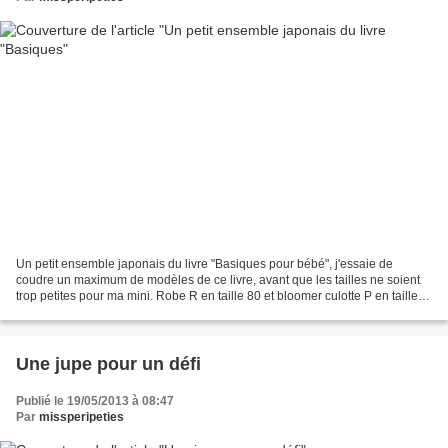
Un petit ensemble japonais du livre "Basiques pour bébé", j'essaie de
coudre un maximum de modèles de ce livre, avant que les tailles ne soient
trop petites pour ma mini. Robe R en taille 80 et bloomer culotte P en taille
90 pour ma choupinou de 17 mois....
Une jupe pour un défi
Publié le 19/05/2013 à 08:47
Par
missperipeties