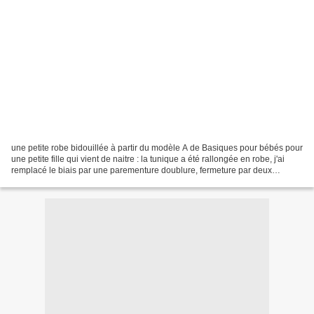
une petite robe bidouillée à partir du modèle A de Basiques pour bébés pour
une petite fille qui vient de naitre : la tunique a été rallongée en robe, j'ai
remplacé le biais par une parementure doublure, fermeture par deux
boutons (ajout de brides). J'ai...