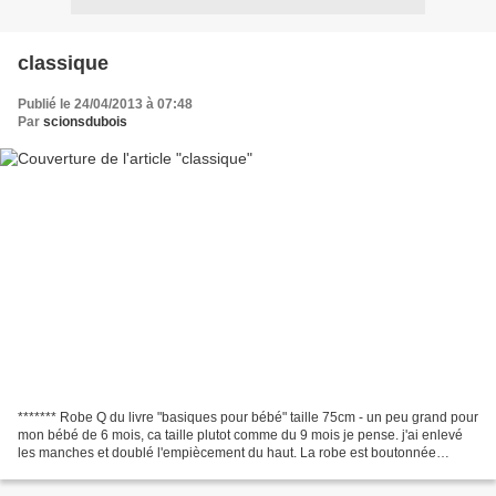
classique
Publié le 24/04/2013 à 07:48
Par
scionsdubois
******* Robe Q du livre "basiques pour bébé" taille 75cm - un peu grand pour
mon bébé de 6 mois, ca taille plutot comme du 9 mois je pense. j'ai enlevé
les manches et doublé l'empiècement du haut. La robe est boutonnée
jusqu'en bas, c'est plus pratique...