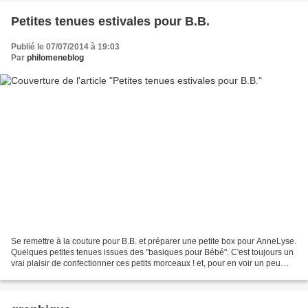
Petites tenues estivales pour B.B.
Publié le 07/07/2014 à 19:03
Par
philomeneblog
Se remettre à la couture pour B.B. et préparer une petite box pour AnneLyse.
Quelques petites tenues issues des "basiques pour Bébé". C'est toujours un
vrai plaisir de confectionner ces petits morceaux ! et, pour en voir un peu
plus, c'est chez PHiLo...