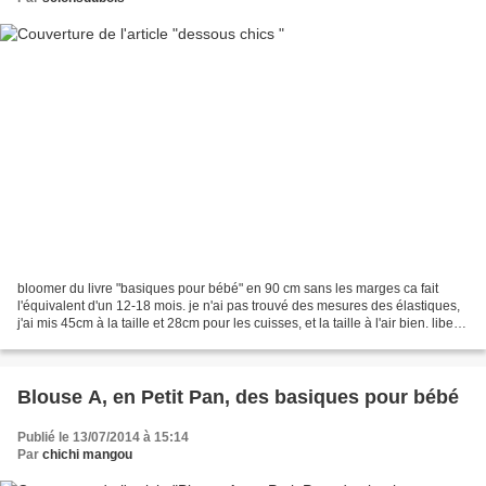
bloomer du livre "basiques pour bébé" en 90 cm sans les marges ca fait
l'équivalent d'un 12-18 mois. je n'ai pas trouvé des mesures des élastiques,
j'ai mis 45cm à la taille et 28cm pour les cuisses, et la taille à l'air bien. liberty
Toria rose et coton...
Blouse A, en Petit Pan, des basiques pour bébé
Publié le 13/07/2014 à 15:14
Par
chichi mangou