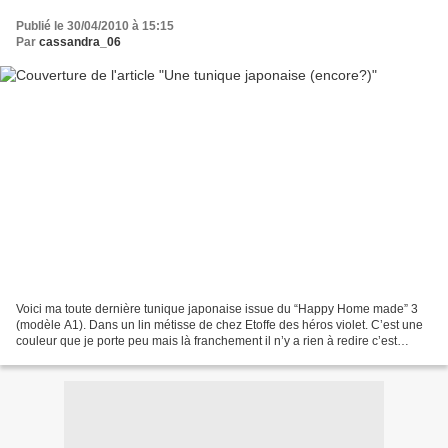
Publié le 30/04/2010 à 15:15
Par
cassandra_06
Voici ma toute dernière tunique japonaise issue du “Happy Home made” 3
(modèle A1). Dans un lin métisse de chez Etoffe des héros violet. C’est une
couleur que je porte peu mais là franchement il n’y a rien à redire c’est
superbe sur un jeans. Et si vous...