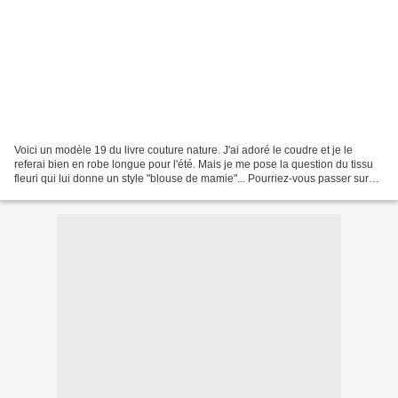
Voici un modèle 19 du livre couture nature. J'ai adoré le coudre et je le
referai bien en robe longue pour l'été. Mais je me pose la question du tissu
fleuri qui lui donne un style "blouse de mamie"... Pourriez-vous passer sur
mon blog et me dire si je...