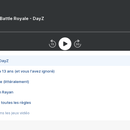
 Battle Royale - DayZ
 DayZ
 a 13 ans (et vous l'avez ignoré)
e (littéralement)
im Rayan
 toutes les règles
s les jeux vidéo
us choquant de Rockstar ? - Le scandale BULLY