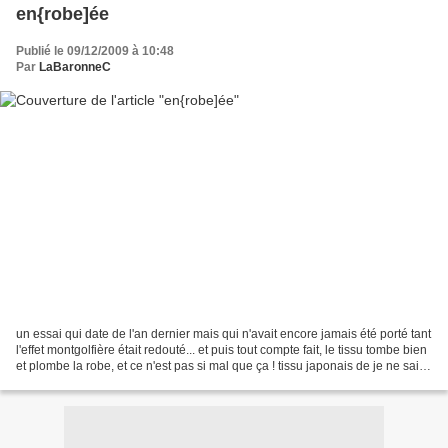
en{robe]ée
Publié le 09/12/2009 à 10:48
Par
LaBaronneC
un essai qui date de l'an dernier mais qui n'avait encore jamais été porté tant
l'effet montgolfière était redouté... et puis tout compte fait, le tissu tombe bien
et plombe la robe, et ce n'est pas si mal que ça ! tissu japonais de je ne sais
plus ou,...