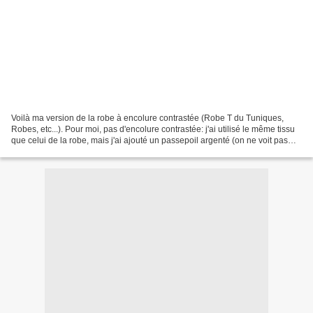
Voilà ma version de la robe à encolure contrastée (Robe T du Tuniques,
Robes, etc...). Pour moi, pas d'encolure contrastée: j'ai utilisé le même tissu
que celui de la robe, mais j'ai ajouté un passepoil argenté (on ne voit pas
bien sur la photo) le long...