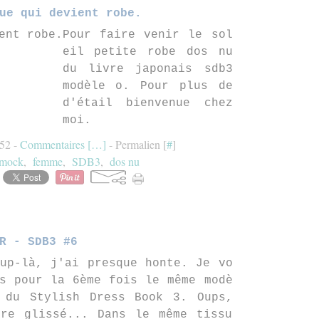
ue qui devient robe.
Pour faire venir le sol
eil petite robe dos nu
du livre japonais sdb3
modèle o. Pour plus de
d'étail bienvenue chez
moi.
:52 -
Commentaires [
…
]
- Permalien [
#
]
mock
,
femme
,
SDB3
,
dos nu
R - SDB3 #6
up-là, j'ai presque honte. Je vo
s pour la 6ème fois le même modè
 du Stylish Dress Book 3. Oups,
ore glissé... Dans le même tissu