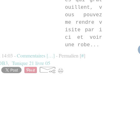
es qui grat
ouillent, v
ous pouvez
me rendre v
isite par i
ci et voir
une robe...
à 14:03 -
Commentaires [
…
]
- Permalien [
#
]
DB3
,
Tunique 21 livre 05