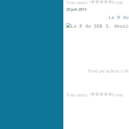
Vous aimez ?
0 vote
20 juin 2013
La R du
Posté par lacheve à 08
Vous aimez ?
0 vote