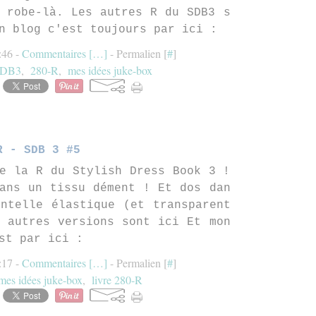
 robe-là. Les autres R du SDB3 s
n blog c'est toujours par ici :
:46 -
Commentaires [
…
]
- Permalien [
#
]
DB3
,
280-R
,
mes idées juke-box
R - SDB 3 #5
e la R du Stylish Dress Book 3 !
ans un tissu dément ! Et dos dan
ntelle élastique (et transparent
 autres versions sont ici Et mon
st par ici :
:17 -
Commentaires [
…
]
- Permalien [
#
]
mes idées juke-box
,
livre 280-R