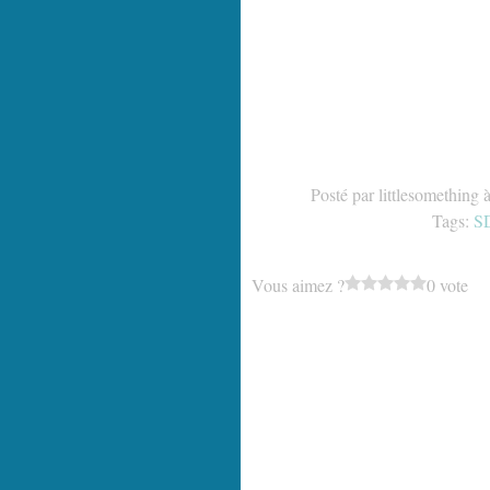
Posté par littlesomething 
Tags:
S
Vous aimez ?
0 vote