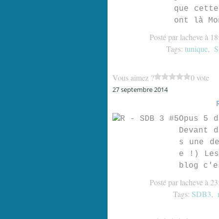
que cette
ont là Mo
Posté par lacheve à 18
Tags:
tunique
,
S
Vous aimez ?
0 vote
27 septembre 2014
Opus 5 d
Devant d
s une de
e !) Les
blog c'e
Posté par lacheve à 23
Tags:
SDB3
,