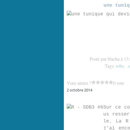
une tuniq
Posté par blacha à 13
Tags:
robe
,
s
Vous aimez ?
0 vote
2 octobre 2014
Sur ce co
us resser
le. La R
j'ai enc