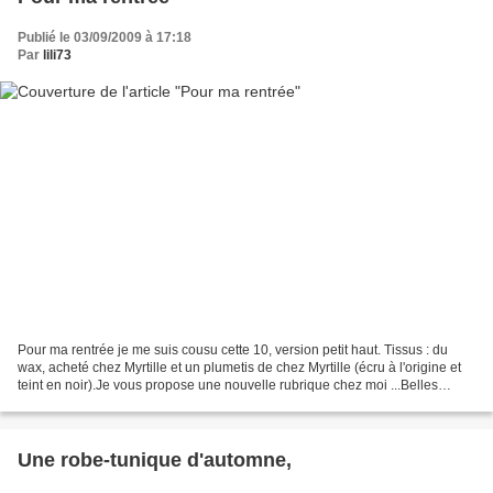
Publié le 03/09/2009 à 17:18
Par
lili73
Pour ma rentrée je me suis cousu cette 10, version petit haut. Tissus : du
wax, acheté chez Myrtille et un plumetis de chez Myrtille (écru à l'origine et
teint en noir).Je vous propose une nouvelle rubrique chez moi ...Belles
rentrée à toutes et à bientôt...
Une robe-tunique d'automne,