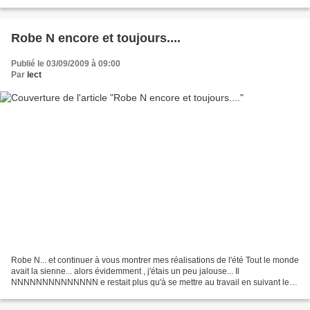
Robe N encore et toujours....
Publié le 03/09/2009 à 09:00
Par
lect
Robe N... et continuer à vous montrer mes réalisations de l'été Tout le monde
avait la sienne... alors évidemment , j'étais un peu jalouse... Il
NNNNNNNNNNNNNN e restait plus qu'à se mettre au travail en suivant les
explications de la poule... En doublant...