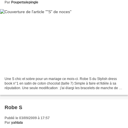
Par
Poupettalepingle
Une S chic et sobre pour un mariage ce mois-ci. Robe S du Stylish dress
book n°1 en satin de coton chocolat (taille 7) Simple à faire et fidèle à sa
réputation. Une seule modification : j'ai élargi les bracelets de manche de 2
cm, car ils étaient terriblement...
Robe S
Publié le 03/09/2009 à 17:57
Par
yahlala