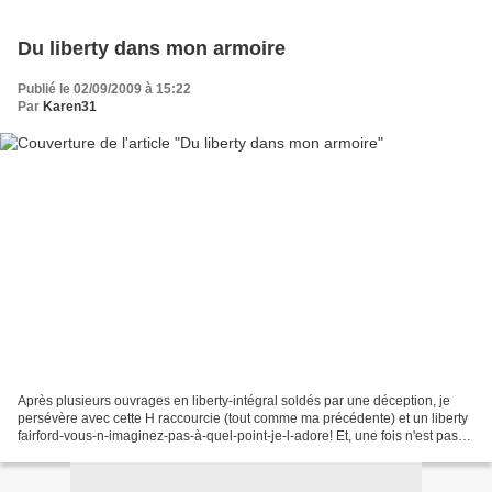
Du liberty dans mon armoire
Publié le 02/09/2009 à 15:22
Par
Karen31
Après plusieurs ouvrages en liberty-intégral soldés par une déception, je
persévère avec cette H raccourcie (tout comme ma précédente) et un liberty
fairford-vous-n-imaginez-pas-à-quel-point-je-l-adore! Et, une fois n'est pas
coutume, j'assume mon top...