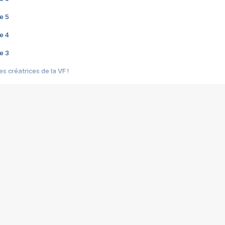
e 5
e 4
e 3
s créatrices de la VF !
e 2
e 1
e Mektoub My Love arrive enfin ! Rencontre avec Shaïn Boumedine et Sal
i : après Toni en famille
elle réalise le bouleversant Dites lui que je l'aime
ais ! Rencontre autour de Vie privée de Rebecca Zlotowski
 de Marguerite, Grave... Rencontre avec Ella Rumpf
 Les Rêveurs, un film intime sur la santé mentale