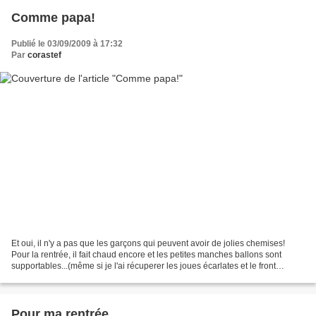
Comme papa!
Publié le 03/09/2009 à 17:32
Par
corastef
Et oui, il n'y a pas que les garçons qui peuvent avoir de jolies chemises!
Pour la rentrée, il fait chaud encore et les petites manches ballons sont
supportables...(même si je l'ai récuperer les joues écarlates et le front
trempée! vive la récré!) Bref,...
Pour ma rentrée