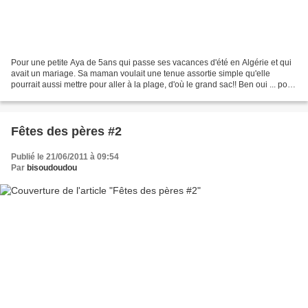
Pour une petite Aya de 5ans qui passe ses vacances d'été en Algérie et qui
avait un mariage. Sa maman voulait une tenue assortie simple qu'elle
pourrait aussi mettre pour aller à la plage, d'où le grand sac!! Ben oui ... pour
la serviette, la crème solaire...
Fêtes des pères #2
Publié le 21/06/2011 à 09:54
Par
bisoudoudou