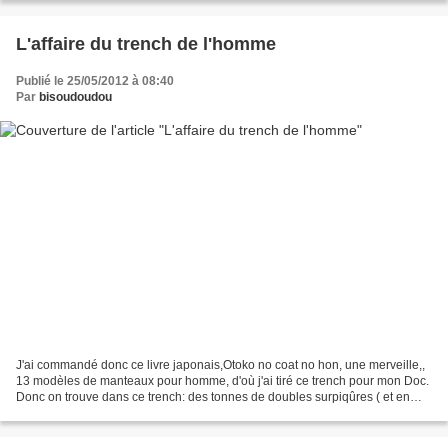
L'affaire du trench de l'homme
Publié le 25/05/2012 à 08:40
Par
bisoudoudou
J'ai commandé donc ce livre japonais,Otoko no coat no hon, une merveille,,
13 modèles de manteaux pour homme, d'où j'ai tiré ce trench pour mon Doc.
Donc on trouve dans ce trench: des tonnes de doubles surpiqûres ( et en
plus régulières!! ouf), une poches...