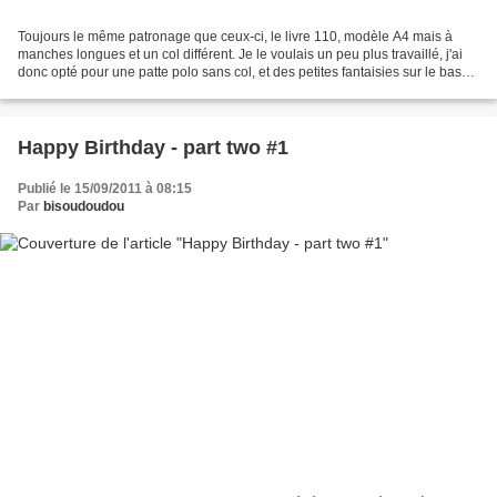
Toujours le même patronage que ceux-ci, le livre 110, modèle A4 mais à
manches longues et un col différent. Je le voulais un peu plus travaillé, j'ai
donc opté pour une patte polo sans col, et des petites fantaisies sur le bas
des manches. J'ai utilisé...
Happy Birthday - part two #1
Publié le 15/09/2011 à 08:15
Par
bisoudoudou