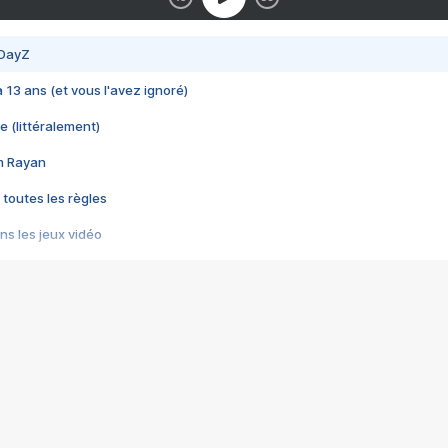
 DayZ
 a 13 ans (et vous l'avez ignoré)
e (littéralement)
im Rayan
 toutes les règles
s les jeux vidéo
us choquant de Rockstar ? - Le scandale BULLY
e plus moche de Steam
du RÊVE tourne au CAUCHEMAR
pendant 8 heures
it… à tort