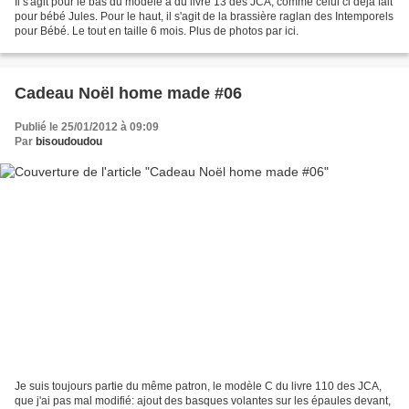
Il s'agit pour le bas du modèle a du livre 13 des JCA, comme celui ci déjà fait
pour bébé Jules. Pour le haut, il s'agit de la brassière raglan des Intemporels
pour Bébé. Le tout en taille 6 mois. Plus de photos par ici.
Cadeau Noël home made #06
Publié le 25/01/2012 à 09:09
Par
bisoudoudou
Je suis toujours partie du même patron, le modèle C du livre 110 des JCA,
que j'ai pas mal modifié: ajout des basques volantes sur les épaules devant,