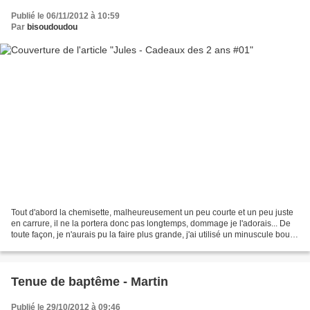
Publié le 06/11/2012 à 10:59
Par
bisoudoudou
Tout d'abord la chemisette, malheureusement un peu courte et un peu juste
en carrure, il ne la portera donc pas longtemps, dommage je l'adorais... De
toute façon, je n'aurais pu la faire plus grande, j'ai utilisé un minuscule bout
de tissu que j'adorais...
Tenue de baptême - Martin
Publié le 29/10/2012 à 09:46