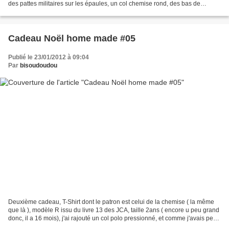
des pattes militaires sur les épaules, un col chemise rond, des bas de
manches impro total, des coutures...
Cadeau Noël home made #05
Publié le 23/01/2012 à 09:04
Par
bisoudoudou
Deuxième cadeau, T-Shirt dont le patron est celui de la chemise ( la même
que là ), modèle R issu du livre 13 des JCA, taille 2ans ( encore u peu grand
donc, il a 16 mois), j'ai rajouté un col polo pressionné, et comme j'avais peur
que la tête ne passe...