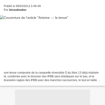
Publié le 08/03/2012 à 08:49
Par
bisoudoudou
une tenue composée de la casquette réversible O du libre 13 déjà réalisée
là, combinée avec le bloomer des IPBB sans élastiques sur le bas, et la
brassière raglan des IPBB avec des manches raccourcies, le tout en taille 6
mois. J'adore cette petite casquette...