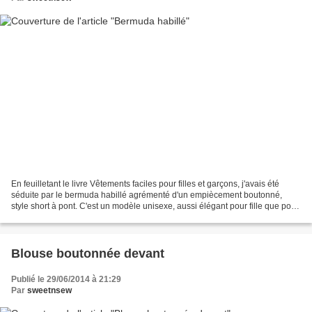
En feuilletant le livre Vêtements faciles pour filles et garçons, j'avais été
séduite par le bermuda habillé agrémenté d'un empiècement boutonné,
style short à pont. C'est un modèle unisexe, aussi élégant pour fille que pour
garçon. Le voici donc en mode...
Blouse boutonnée devant
Publié le 29/06/2014 à 21:29
Par
sweetnsew