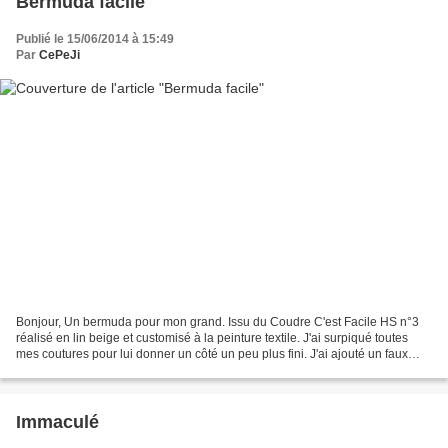
Bermuda facile
Publié le 15/06/2014 à 15:49
Par
CePeJi
Bonjour, Un bermuda pour mon grand. Issu du Coudre C'est Facile HS n°3
réalisé en lin beige et customisé à la peinture textile. J'ai surpiqué toutes
mes coutures pour lui donner un côté un peu plus fini. J'ai ajouté un faux
galon pour l'habiller. En route...
Immaculé