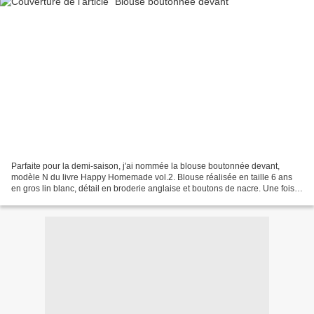
Parfaite pour la demi-saison, j'ai nommée la blouse boutonnée devant,
modèle N du livre Happy Homemade vol.2. Blouse réalisée en taille 6 ans
en gros lin blanc, détail en broderie anglaise et boutons de nacre. Une fois
n'est pas coutume, j'ai eu du mal...