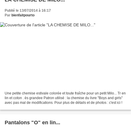
Publié le 13/07/2014 à 16:17
Par
bienfaitpourto
Une petite chemise estivale colorée et toute fraîche pour un petit Milo... Tr en
lin et coton . ès grandee Patron utilisé : la chemise du livre "Boys and girls"
avec pas mal de modifications. Pour plus de détails et de photos : c'est ici !
Pantalons "O" en lin...