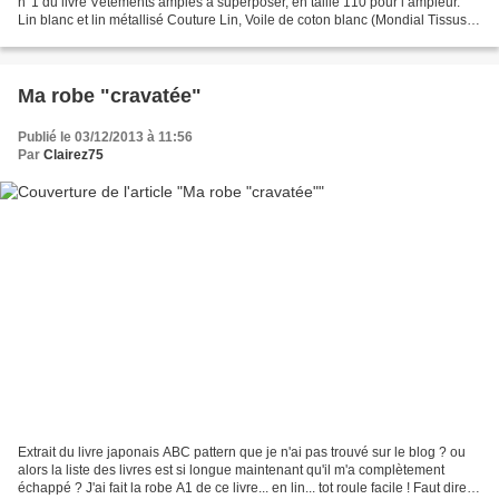
n°1 du livre Vêtements amples à superposer, en taille 110 pour l’ampleur.
Lin blanc et lin métallisé Couture Lin, Voile de coton blanc (Mondial Tissus),
bouton de mon stock (mince...
Ma robe "cravatée"
Publié le 03/12/2013 à 11:56
Par
Clairez75
Extrait du livre japonais ABC pattern que je n'ai pas trouvé sur le blog ? ou
alors la liste des livres est si longue maintenant qu'il m'a complètement
échappé ? J'ai fait la robe A1 de ce livre... en lin... tot roule facile ! Faut dire