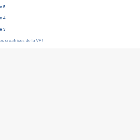
e 5
e 4
e 3
s créatrices de la VF !
e 2
e 1
e Mektoub My Love arrive enfin ! Rencontre avec Shaïn Boumedine et Sal
i : après Toni en famille
elle réalise le bouleversant Dites lui que je l'aime
ais ! Rencontre autour de Vie privée de Rebecca Zlotowski
 de Marguerite, Grave... Rencontre avec Ella Rumpf
 Les Rêveurs, un film intime sur la santé mentale