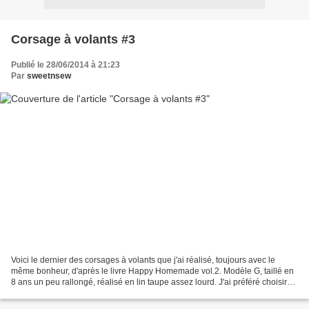
Corsage à volants #3
Publié le 28/06/2014 à 21:23
Par
sweetnsew
Voici le dernier des corsages à volants que j'ai réalisé, toujours avec le
même bonheur, d'après le livre Happy Homemade vol.2. Modèle G, taillé en
8 ans un peu rallongé, réalisé en lin taupe assez lourd. J'ai préféré choisir
un large ruban de satin pour...