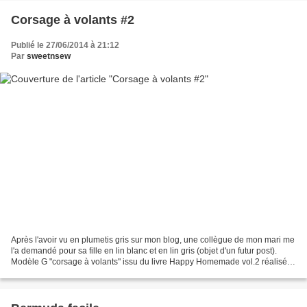
Corsage à volants #2
Publié le 27/06/2014 à 21:12
Par
sweetnsew
Après l'avoir vu en plumetis gris sur mon blog, une collègue de mon mari me
l'a demandé pour sa fille en lin blanc et en lin gris (objet d'un futur post).
Modèle G "corsage à volants" issu du livre Happy Homemade vol.2 réalisé
en taille 8 ans (un peu...