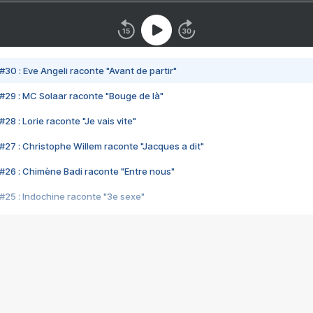
#30 : Eve Angeli raconte "Avant de partir"
#29 : MC Solaar raconte "Bouge de là"
28 : Lorie raconte "Je vais vite"
#27 : Christophe Willem raconte "Jacques a dit"
#26 : Chimène Badi raconte "Entre nous"
#25 : Indochine raconte "3e sexe"
#24 : Zaho raconte "C'est chelou"
#23 : Patrick Bruel raconte "Au café des délices"
#22 : Kyo raconte "Le chemin"
#21 : Nolwenn Leroy raconte "Cassé"