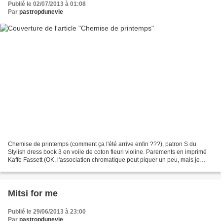
Publié le 02/07/2013 à 01:08
Par
pastropdunevie
Chemise de printemps (comment ça l'été arrive enfin ???), patron S du
Stylish dress book 3 en voile de coton fleuri violine. Parements en imprimé
Kaffe Fassett (OK, l'association chromatique peut piquer un peu, mais je
vous promets qu'on retrouve exactement...
Mitsi for me
Publié le 29/06/2013 à 23:00
Par
pastropdunevie