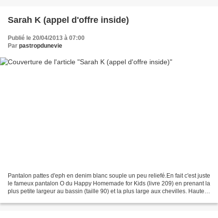
Sarah K (appel d'offre inside)
Publié le 20/04/2013 à 07:00
Par
pastropdunevie
Pantalon pattes d'eph en denim blanc souple un peu reliefé.En fait c'est juste
le fameux pantalon O du Happy Homemade for Kids (livre 209) en prenant la
plus petite largeur au bassin (taille 90) et la plus large aux chevilles. Hauteur
du 120 cm pour un...