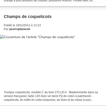
orange à pois Bouillon de couture, pressions Arbrinic. Portée avec ce
pantalon (le fameux O du Happy homemade)...
Champs de coquelicots
Publié le 19/11/2012 à 13:23
Par
pastropdunevie
Tunique coquelicots, modèle C du livre 270 (JCA : Mademoiselle dans sa
version française), taille 120.Avec un demi FQ de coton à patchwork -
coquelicots, du métis lin-coton turquoise, du biais et du ruban à pois
oranges. cémamanlafée