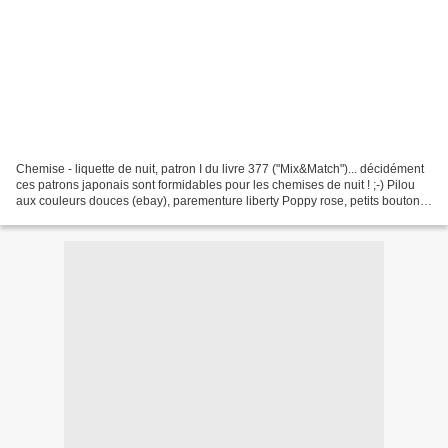
Chemise - liquette de nuit, patron I du livre 377 ("Mix&Match")... décidément
ces patrons japonais sont formidables pour les chemises de nuit ! ;-) Pilou
aux couleurs douces (ebay), parementure liberty Poppy rose, petits boutons
de nacre du Stock. cé...