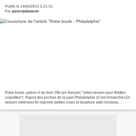
Publié le 14/02/2013 à 21:31
Par
pastropdunevie
Robe boule, patron A du livre 296 (en français "Jolies tenues pour fillettes
coquettes"). Rajout des poches de la jupe Philadelphie (C'est Dimanche).En
velours milleraies fin imprimé petites roses et doublure satin bordeau.
cémamanlafée