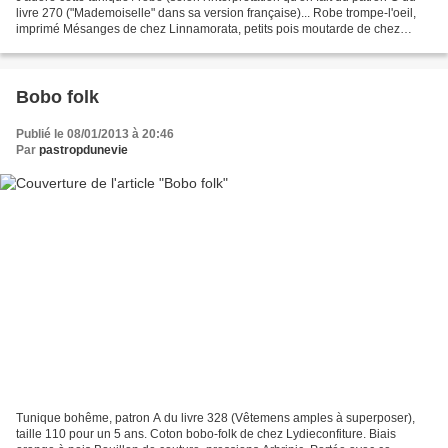
livre 270 ("Mademoiselle" dans sa version française)... Robe trompe-l'oeil,
imprimé Mésanges de chez Linnamorata, petits pois moutarde de chez
Lydieconfiture. Cordon bordeau...
Bobo folk
Publié le 08/01/2013 à 20:46
Par
pastropdunevie
Tunique bohême, patron A du livre 328 (Vêtemens amples à superposer),
taille 110 pour un 5 ans. Coton bobo-folk de chez Lydieconfiture. Biais