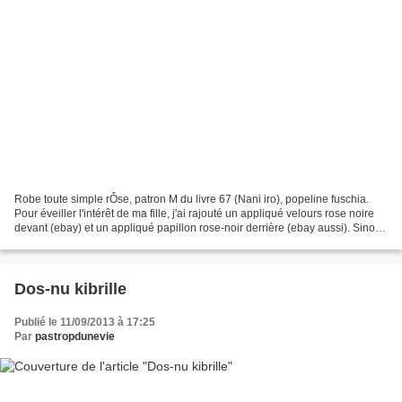
Robe toute simple rÔse, patron M du livre 67 (Nani iro), popeline fuschia.
Pour éveiller l'intérêt de ma fille, j'ai rajouté un appliqué velours rose noire
devant (ebay) et un appliqué papillon rose-noir derrière (ebay aussi). Sinon
elle est vraiment...
Dos-nu kibrille
Publié le 11/09/2013 à 17:25
Par
pastropdunevie