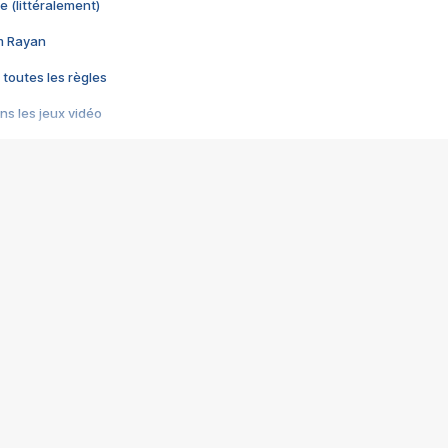
e (littéralement)
im Rayan
 toutes les règles
s les jeux vidéo
us choquant de Rockstar ? - Le scandale BULLY
e plus moche de Steam
du RÊVE tourne au CAUCHEMAR
pendant 8 heures
it… à tort
umiliés par un jeu vidéo
ire - Final Fantasy 8
ti un empire - Age of Empires
story DOFUS