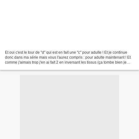
Et oui c'est le tour de "d" qui est en fait une "c" pour adulte ! Et je continue
donc dans ma série mais vous l'aurez compris : pour adulte maintenant ! Et
comme j'aimais trop j'en ai fait 2 en inversant les tissus (ça tombe bien je
devais faire un kdo...