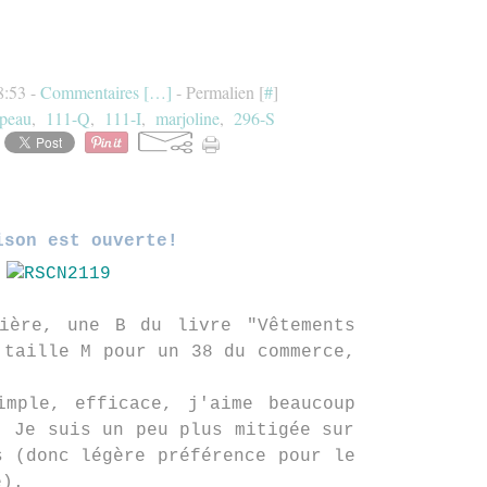
8:53 -
Commentaires [
…
]
- Permalien [
#
]
peau
,
111-Q
,
111-I
,
marjoline
,
296-S
ison est ouverte!
nière, une B du livre "Vêtements
 taille M pour un 38 du commerce,
imple, efficace, j'aime beaucoup
. Je suis un peu plus mitigée sur
s (donc légère préférence pour le
re).