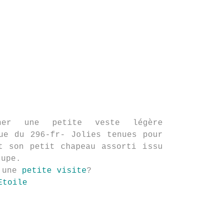
ner une petite veste légère
ue du 296-fr- Jolies tenues pour
t son petit chapeau assorti issu
jupe.
d'une
petite visite
?