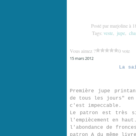
Posté par marjoline à 1
Tags:
veste
,
jupe
,
cha
Vous aimez ?
0 vote
15 mars 2012
La sa
Première jupe printa
de tous les jours" en
c'est impeccable.
Le patron est très s
l'empiècement en haut
l'abondance de fronce
patron A du même liv