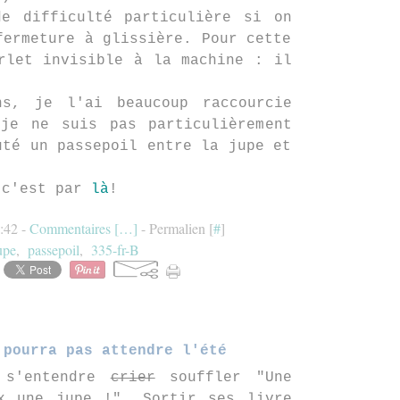
de difficulté particulière si on
fermeture à glissière. Pour cette
rlet invisible à la machine : il
ns, je l'ai beaucoup raccourcie
je ne suis pas particulièrement
uté un passepoil entre la jupe et
 c'est par
là
!
:42 -
Commentaires [
…
]
- Permalien [
#
]
upe
,
passepoil
,
335-fr-B
 pourra pas attendre l'été
 s'entendre
crier
souffler "Une
x une jupe !". Sortir ses livre