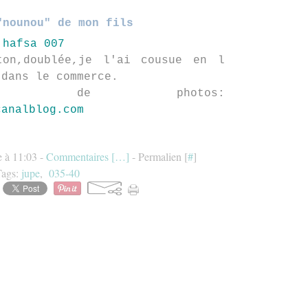
"nounou" de mon fils
on,doublée,je l'ai cousue en l
 dans le commerce.
s de photos:
canalblog.com
 à 11:03 -
Commentaires [
…
]
- Permalien [
#
]
Tags:
jupe
,
035-40