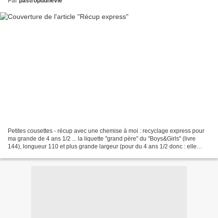
Par
pastropdunevie
Petites cousettes - récup avec une chemise à moi : recyclage express pour
ma grande de 4 ans 1/2 ... la liquette "grand père" du "Boys&Girls" (livre
144), longueur 110 et plus grande largeur (pour du 4 ans 1/2 donc : elle
taille très étroit) ... vive...