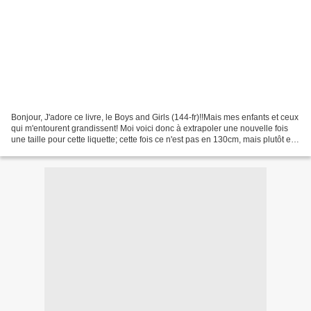
Bonjour, J'adore ce livre, le Boys and Girls (144-fr)!!Mais mes enfants et ceux
qui m'entourent grandissent! Moi voici donc à extrapoler une nouvelle fois
une taille pour cette liquette; cette fois ce n'est pas en 130cm, mais plutôt en
145cm!! Je vous...