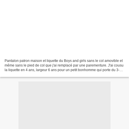
Pantalon patron maison et liquette du Boys and girls sans le col amovible et
même sans le pied de col que j'ai remplacé par une parementure. J'ai cousu
la liquette en 4 ans, largeur 6 ans pour un petit bonhomme qui porte du 3-4
ans du commerce. Bon, ben...