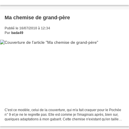
faire...
Ma chemise de grand-père
Publié le 16/07/2010 à 12:34
Par
bada49
C'est ce modèle, celui de la couverture, qui m'a fait craquer pour le Pochée
n° 9 et je ne le regrette pas. Elle est comme je l'imaginais après, bien sur,
quelques adaptations à mon gabarit. Cette chemise n'existant qu'en taille
unique, et après avoir...