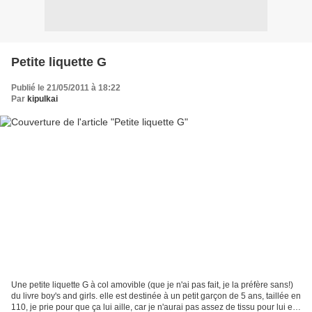
Petite liquette G
Publié le 21/05/2011 à 18:22
Par
kipulkai
Une petite liquette G à col amovible (que je n'ai pas fait, je la préfère sans!)
du livre boy's and girls. elle est destinée à un petit garçon de 5 ans, taillée en
110, je prie pour que ça lui aille, car je n'aurai pas assez de tissu pour lui en