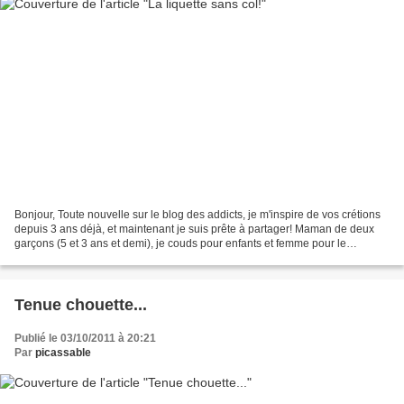
Bonjour, Toute nouvelle sur le blog des addicts, je m'inspire de vos crétions
depuis 3 ans déjà, et maintenant je suis prête à partager! Maman de deux
garçons (5 et 3 ans et demi), je couds pour enfants et femme pour le
moment! Voici d'ailleurs la liquette...
Tenue chouette...
Publié le 03/10/2011 à 20:21
Par
picassable