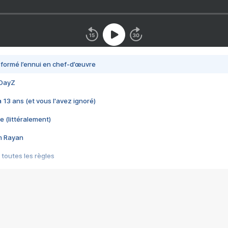
nsformé l’ennui en chef-d’œuvre
 DayZ
 a 13 ans (et vous l'avez ignoré)
e (littéralement)
im Rayan
 toutes les règles
s les jeux vidéo
us choquant de Rockstar ? - Le scandale BULLY
e plus moche de Steam