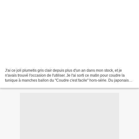
J'ai ce joli plumetis gris clair depuis plus d'un an dans mon stock, et je
n'avais trouvé l'occasion de l'utiliser. Je l'ai sorti ce matin pour coudre la
tunique à manches ballon du "Coudre c'est facile" hors-série. Du japonais
traduit, le bonheur! La...