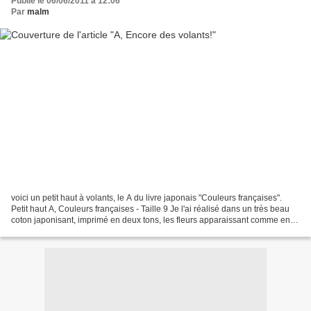
Publié le 06/06/2011 à 12:06
Par
malm
voici un petit haut à volants, le A du livre japonais "Couleurs françaises".
Petit haut A, Couleurs françaises - Taille 9 Je l'ai réalisé dans un très beau
coton japonisant, imprimé en deux tons, les fleurs apparaissant comme en
filigrane, et tout brodé...