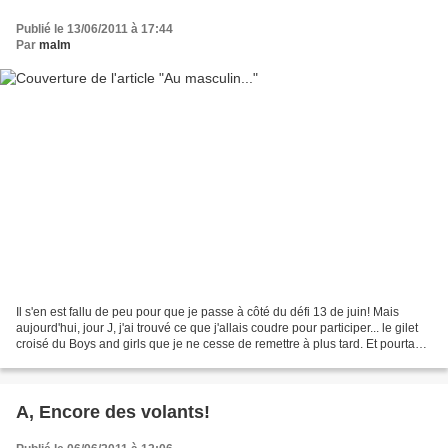
Publié le 13/06/2011 à 17:44
Par
malm
Il s'en est fallu de peu pour que je passe à côté du défi 13 de juin! Mais
aujourd'hui, jour J, j'ai trouvé ce que j'allais coudre pour participer... le gilet
croisé du Boys and girls que je ne cesse de remettre à plus tard. Et pourtant,
c'est LE gilet...
A, Encore des volants!