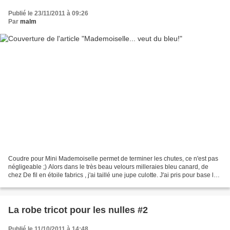
Publié le 23/11/2011 à 09:26
Par
malm
Coudre pour Mini Mademoiselle permet de terminer les chutes, ce n'est pas
négligeable ;) Alors dans le très beau velours milleraies bleu canard, de
chez De fil en étoile fabrics , j'ai taillé une jupe culotte. J'ai pris pour base le
short Q du "Mademoiselle",...
La robe tricot pour les nulles #2
Publié le 11/10/2011 à 14:48