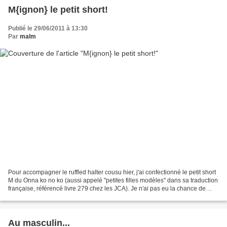
M{ignon} le petit short!
Publié le 29/06/2011 à 13:30
Par
malm
Pour accompagner le ruffled halter cousu hier, j'ai confectionné le petit short
M du Onna ko no ko (aussi appelé "petites filles modèles" dans sa traduction
française, référencé livre 279 chez les JCA). Je n'ai pas eu la chance de
bénéficier de la version...
Au masculin...