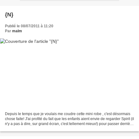
{N}
Publié le 08/07/2011 à 11:20
Par
malm
Depuis le temps que je voulais me coudre cette mini robe , c'est désormais
chose faite! J'ai profité du fait que les enfants aient envie de regarder Spirit (il
n'y a pas à dire, sur grand écran, c'est tellement mieux!) pour passer derrière
la machine....