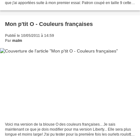
que j'ai apportées suite à mon premier essai: Patron coupé en taille 9 cette
fois. Allongement des hauts...
Mon p'tit O - Couleurs françaises
Publié le 10/05/2011 à 14:59
Par
malm
Voici ma version de la blouse O des couleurs françaises... Je sais
maintenant ce que je dois modifier pour ma version Liberty... Elle sera plus
longue et moins large! J'ai pu tester pour la première fois les ourlets roulottés
(aux volants des manches)...