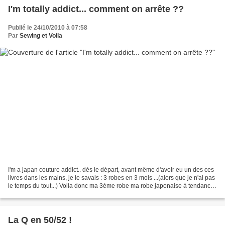
I'm totally addict... comment on arrête ??
Publié le 24/10/2010 à 07:58
Par
Sewing et Voila
I'm a japan couture addict.. dès le départ, avant même d'avoir eu un des ces
livres dans les mains, je le savais : 3 robes en 3 mois ...(alors que je n'ai pas
le temps du tout...) Voila donc ma 3ème robe ma robe japonaise à tendance
1920 A l'inverse des...
La Q en 50/52 !