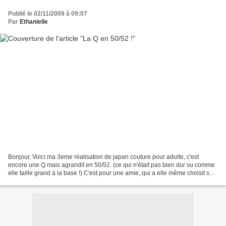
Publié le 02/11/2009 à 09:07
Par
Ethanielle
Bonjour, Voici ma 3eme réalisation de japan couture pour adulte, c'est
encore une Q mais agrandit en 50/52. (ce qui n'était pas bien dur vu comme
elle taille grand à la base !) C'est pour une amie, qui a elle même choisit son
tissu, j'étais pas très convaincu...