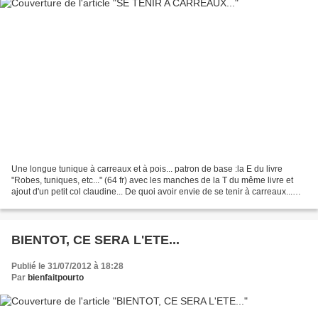
Une longue tunique à carreaux et à pois... patron de base :la E du livre
"Robes, tuniques, etc..." (64 fr) avec les manches de la T du même livre et
ajout d'un petit col claudine... De quoi avoir envie de se tenir à carreaux...
Plus de photos et de détails...
BIENTOT, CE SERA L'ETE...
Publié le 31/07/2012 à 18:28
Par
bienfaitpourto