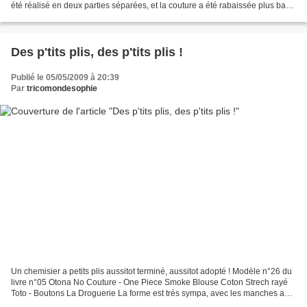
été réalisé en deux parties séparées, et la couture a été rabaissée plus bas
sous la potrine. Tissu madras...
Des p'tits plis, des p'tits plis !
Publié le 05/05/2009 à 20:39
Par
tricomondesophie
Un chemisier a petits plis aussitot terminé, aussitot adopté ! Modèle n°26 du
livre n°05 Otona No Couture - One Piece Smoke Blouse Coton Strech rayé
Toto - Boutons La Droguerie La forme est très sympa, avec les manches au
dessus du coude et les petits...