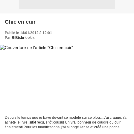
Chic en cuir
Publié le 14/01/2012 à 12:01
Par
BiBisbricoles
Depuis le temps que je bave devant ce modèle sur ce blog... J'ai craqué, j'ai
acheté le livre, sitôt reçu, sitôt cousu! Un vrai bonheur de coudre du cuir
finalement! Pour les modifications, j'ai allongé l'anse et créé une poche
amovible à l'intérieur....