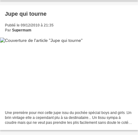
Jupe qui tourne
Publié le 09/12/2010 à 21:35
Par
Supermam
Une première pour moi cette jupe issu du pochée spécial boys and girls .Un
brin vintage elle a cependant plu à sa destinataire... Un tissu sympa à
coudre mais qui ne veut pas prendre les plis facilement sans doute le coté
synthétique, la prochaine je...