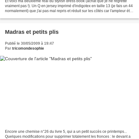
Et voici ma deuxième réal du stylish dress book (achat que je ne regrette
vraiment pas !). Un Q en jersey imprimé d'indigotex en taille 13 (je fais un 44
normalement) que j'ai pas mal repris et réduit sur les côtés car l'ampleur était
vraiment beaucoup...
Madras et petits plis
Publié le 30/05/2009 à 19:47
Par
tricomondesophie
Encore une chemise n°26 du livre 5, qui a un petit succès ce printemps...
Quelques modifications pour supprimer totalement les fronces : le devant a