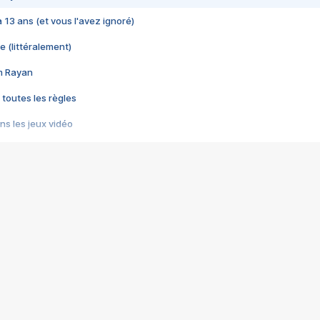
 a 13 ans (et vous l'avez ignoré)
e (littéralement)
im Rayan
 toutes les règles
s les jeux vidéo
us choquant de Rockstar ? - Le scandale BULLY
e plus moche de Steam
du RÊVE tourne au CAUCHEMAR
pendant 8 heures
it… à tort
umiliés par un jeu vidéo
ire - Final Fantasy 8