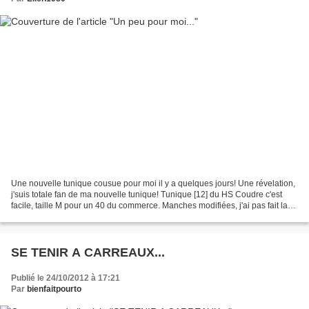
Une nouvelle tunique cousue pour moi il y a quelques jours! Une révelation,
j'suis totale fan de ma nouvelle tunique! Tunique [12] du HS Coudre c'est
facile, taille M pour un 40 du commerce. Manches modifiées, j'ai pas fait la
partie "ballon". Biais d'encolure...
SE TENIR A CARREAUX...
Publié le 24/10/2012 à 17:21
Par
bienfaitpourto