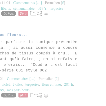
à 14:04 -
Commentaires [
…
]
- Permalien [
#
]
,
liberty
,
cémamanlafée
,
029-Y
,
turquoise
es fleurs...
ur parfaire la tunique présentée
là, j'ai aussi commencé à coudre
ches de tissus coupés à cru... E
ant qu'à faire, j'en ai refais e
 referais... "Coudre c'est facil
-série 001 style 002
:21 -
Commentaires [
…
]
- Permalien [
#
]
,
violet
,
étoiles
,
turquoise
,
fleur en tissu
,
281-fr
,
tsy
,
mes p'tits bouts