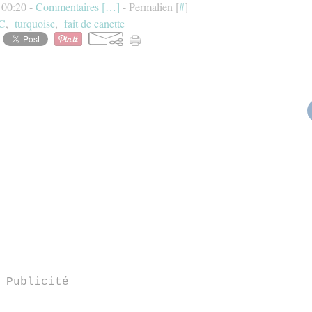
à 00:20 -
Commentaires [
…
]
- Permalien [
#
]
C
,
turquoise
,
fait de canette
Publicité