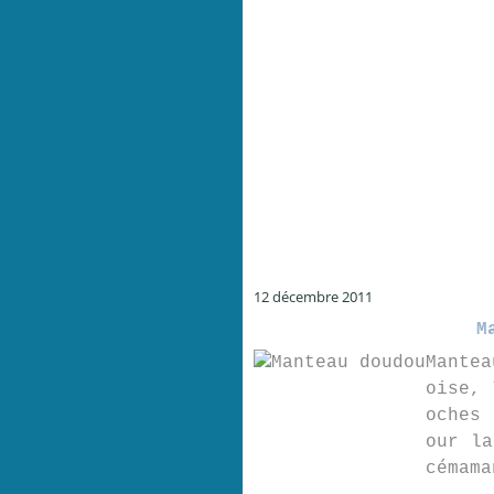
12 décembre 2011
M
Mantea
oise, 
oches 
our la
cémama