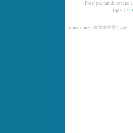
Posté par fait de canette 
Tags:
175-
Vous aimez ?
0 vote