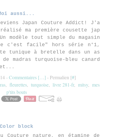
Moi aussi...
eviens Japan Couture Addict! J'a
réalisé ma première cousette jap
Un modèle tout simple du magasin
re c'est facile" hors série n°1,
te tunique à bretelle dans un as
 de madras turquoise-bleu canard
et...
:14 -
Commentaires [
…
]
- Permalien [
#
]
ras
,
fleurettes
,
turquoise
,
livre 281-fr
,
mitsy
,
mes
p'tits bouts
Color block
du Couture nature, en étamine de