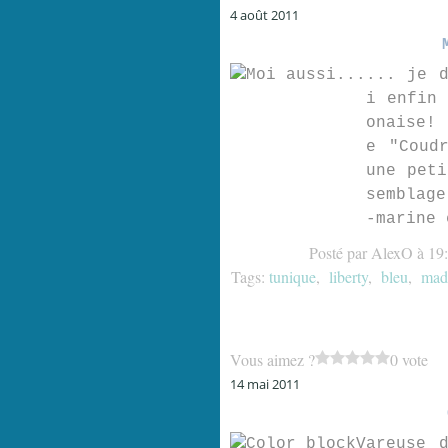
4 août 2011
... je d
i enfin 
onaise! 
e "Coud
une peti
semblage
-marine 
Posté par AlexO à 19
Tags:
tunique
,
liberty
,
bleu
,
mad
Vous aimez ?
0 vote
14 mai 2011
Vareuse 