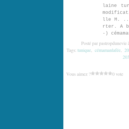
laine tu
modificat
lle M. ..
rter. A b
-) cémama
Posté par pastropdunevie 
Tags:
tunique
,
cémamanlafée
,
20
203
Vous aimez ?
0 vote