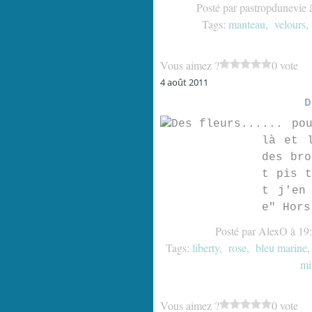
Posté par pastropdunevie 
Tags:
manteau
,
velours
Vous aimez ?
0 vote
4 août 2011
D
... po
là et 
des bro
t pis t
t j'en
e" Hors
Posté par AlexO à 19
Tags:
liberty
,
rose
,
bleu marine
mi
Vous aimez ?
0 vote