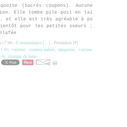
rquoise (Sacrés coupons). Aucune
ion. Elle tombe pile poil en tai
. et elle est très agréable à po
ientôt pour les petites soeurs ;
nlafée
à 17:46 -
Commentaires [
…
]
- Permalien [
#
]
3-10
,
vareuse
,
couture nature
,
turquoise
,
vareuse
-fr
,
étamine de laine