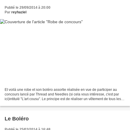
Publié le 29/09/2014 à 20:00
Par
reyhaziel
Et voilà une robe et son boléro assortie réalisée en vue de participer au
concours lancé par Thread and Needles (si cela vous intéresse, c'est par
ici)intitulé "L'art cousu". Le principe est de réaliser un vêtement de tous les
jours inspiré d'une oeuvre...
Le Boléro
Publié le 25/03/2014 à 16:48