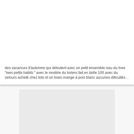
des vacances d'automne qui débutent avec un petit ensemble issu du livre
"mes petits habits " avec le modèle du bolero fait en taille 100 avec du
velours acheté chez toto et un biais orange à pois blanc aucunes dificultés
pour ce modèle qui reste un plaisir...