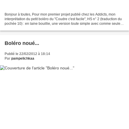
Bonjour à toutes, Pour mon premier projet publié chez les Addicts, mon
interprétation du petit boléro du "Coudre c'est facile", HS n° 2 (traduction du
pochée 10) : en laine bouillie, une version toute simple avec comme seule
fioriture un noeud-noeud en...
Boléro noué...
Publié le 22/02/2012 à 18:14
Par
pampelichkaa