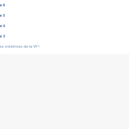
e 6
e 5
e 4
e 3
s créatrices de la VF !
e 2
e 1
e Mektoub My Love arrive enfin ! Rencontre avec Shaïn Boumedine et Sal
i : après Toni en famille
elle réalise le bouleversant Dites lui que je l'aime
ais ! Rencontre autour de Vie privée de Rebecca Zlotowski
 de Marguerite, Grave... Rencontre avec Ella Rumpf