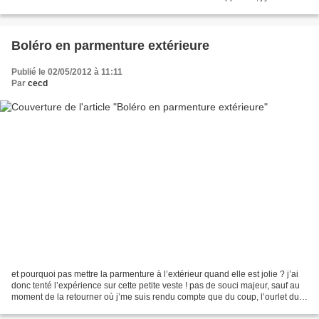
reviendrai rapidement!! Je l'ai...
Boléro en parmenture extérieure
Publié le 02/05/2012 à 11:11
Par
cecd
et pourquoi pas mettre la parmenture à l’extérieur quand elle est jolie ? j’ai
donc tenté l’expérience sur cette petite veste ! pas de souci majeur, sauf au
moment de la retourner où j’me suis rendu compte que du coup, l’ourlet du
bas allez également...