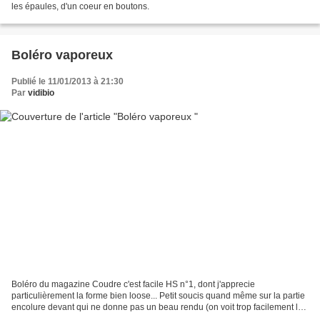
les épaules, d'un coeur en boutons.
Boléro vaporeux
Publié le 11/01/2013 à 21:30
Par
vidibio
Boléro du magazine Coudre c'est facile HS n°1, dont j'apprecie
particulièrement la forme bien loose... Petit soucis quand même sur la partie
encolure devant qui ne donne pas un beau rendu (on voit trop facilement la
couture intérieure). Je vais refaire...