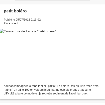
petit boléro
Publié le 05/07/2013 à 13:02
Par
coconi
pour accompagner la robe tablier , j'ai fait un boléro issu du livre "mes p'tits
habits " en taille 100 en velours bleu marine et biais orange , aucune
difficulté à faire ce modèle , je regrette seulment de l'avoir fait que
maintenant a bientot chez...