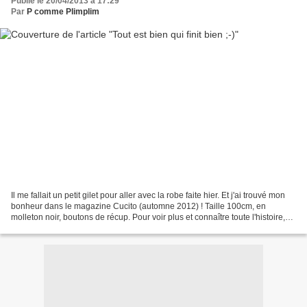
Publié le 20/04/2013 à 17:29
Par
P comme Plimplim
Il me fallait un petit gilet pour aller avec la robe faite hier. Et j'ai trouvé mon
bonheur dans le magazine Cucito (automne 2012) ! Taille 100cm, en
molleton noir, boutons de récup. Pour voir plus et connaître toute l'histoire,
c'est par ici ;-)