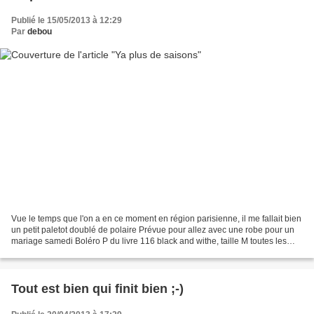
Publié le 15/05/2013 à 12:29
Par
debou
Vue le temps que l'on a en ce moment en région parisienne, il me fallait bien
un petit paletot doublé de polaire Prévue pour allez avec une robe pour un
mariage samedi Boléro P du livre 116 black and withe, taille M toutes les
photos et le bla bla c'est...
Tout est bien qui finit bien ;-)