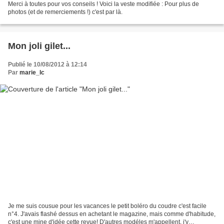
Merci à toutes pour vos conseils ! Voici la veste modifiée : Pour plus de
photos (et de remerciements !) c'est par là.
Mon joli gilet...
Publié le 10/08/2012 à 12:14
Par
marie_lc
Je me suis cousue pour les vacances le petit boléro du coudre c'est facile
n°4. J'avais flashé dessus en achetant le magazine, mais comme d'habitude,
c'est une mine d'idée cette revue! D'autres modéles m'appellent, j'y