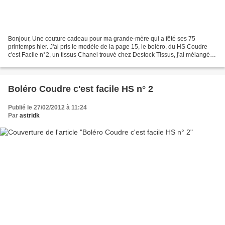
Bonjour, Une couture cadeau pour ma grande-mère qui a fêté ses 75
printemps hier. J'ai pris le modèle de la page 15, le boléro, du HS Coudre
c'est Facile n°2, un tissus Chanel trouvé chez Destock Tissus, j'ai mélangé le
tout et voici le résultat : Pour...
Boléro Coudre c'est facile HS n° 2
Publié le 27/02/2012 à 11:24
Par
astridk