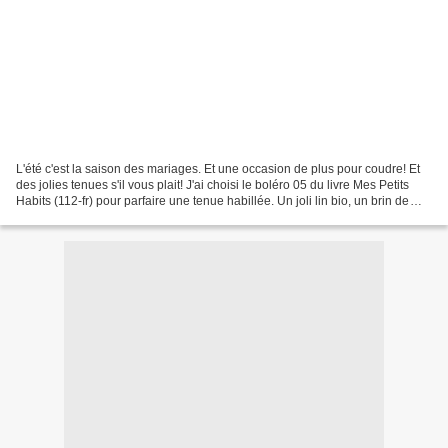
L'été c'est la saison des mariages. Et une occasion de plus pour coudre! Et
des jolies tenues s'il vous plait! J'ai choisi le boléro 05 du livre Mes Petits
Habits (112-fr) pour parfaire une tenue habillée. Un joli lin bio, un brin de
liberty et hop le...