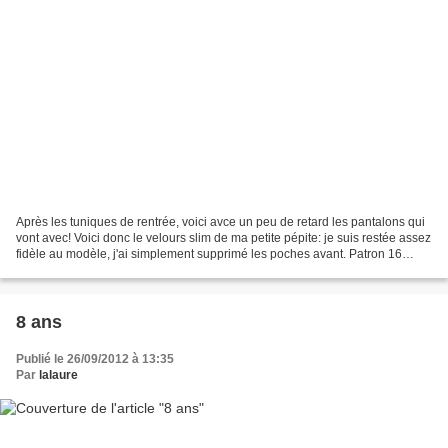
Après les tuniques de rentrée, voici avce un peu de retard les pantalons qui
vont avec! Voici donc le velours slim de ma petite pépite: je suis restée assez
fidèle au modèle, j'ai simplement supprimé les poches avant. Patron 16
"Slim fille" du Hors série...
8 ans
Publié le 26/09/2012 à 13:35
Par
lalaure