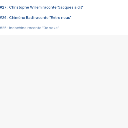
#27 : Christophe Willem raconte "Jacques a dit"
#26 : Chimène Badi raconte "Entre nous"
#25 : Indochine raconte "3e sexe"
#24 : Zaho raconte "C'est chelou"
#23 : Patrick Bruel raconte "Au café des délices"
#22 : Kyo raconte "Le chemin"
#21 : Nolwenn Leroy raconte "Cassé"
#20 : Patrick Hernandez raconte "Born to be alive"
#19 : Lorie raconte "Près de moi"
#18 : Michael Jones raconte "A nos actes manqués" (avec Jean-Jacque
#17 : Khaled raconte "Aïcha"
#16 : Corneille raconte "Parce qu'on vient de loin"