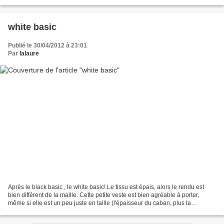
quelques détails c'est...
white basic
Publié le 30/04/2012 à 23:01
Par
lalaure
Après le black basic , le white basic! Le tissu est épais, alors le rendu est
bien différent de la maille. Cette petite veste est bien agréable à porter,
même si elle est un peu juste en taille (l'épaisseur du caban, plus la
doublure...). J'ai eu du mal...