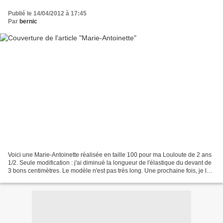
Publié le 14/04/2012 à 17:45
Par
bernic
Voici une Marie-Antoinette réalisée en taille 100 pour ma Louloute de 2 ans
1/2. Seule modification : j'ai diminué la longueur de l'élastique du devant de
3 bons centimètres. Le modèle n'est pas très long. Une prochaine fois, je le
rallongerai un petit...