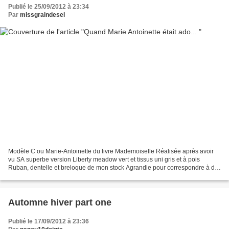
Publié le 25/09/2012 à 23:34
Par
missgraindesel
Modèle C ou Marie-Antoinette du livre Mademoiselle Réalisée après avoir
vu SA superbe version Liberty meadow vert et tissus uni gris et à pois
Ruban, dentelle et breloque de mon stock Agrandie pour correspondre à du
14 ans, rallongée, ceinturée et manches...
Automne hiver part one
Publié le 17/09/2012 à 23:36