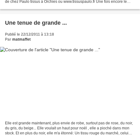
de chez Paulo tissus à Orchies ou www.tissuspaulo.fr Une fois encore le
modèle est cousu à 75% par ma...
Une tenue de grande ...
Publié le 22/12/2011 à 13:18
Par
matmaffet
Elle est grande maintenant, plus envie de robe, surtout pas de rose, du noir,
du gris, du beige... Elle voulait un haut pour noël , elle a pioché dans mon
stock. Et en plus du noir, elle m'a étonné: Un tissu rouge du marché, celui
avec les coquelicots,...