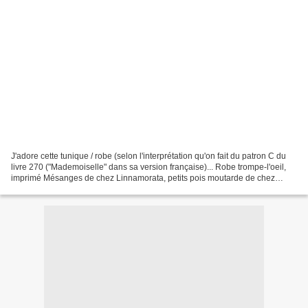
J'adore cette tunique / robe (selon l'interprétation qu'on fait du patron C du
livre 270 ("Mademoiselle" dans sa version française)... Robe trompe-l'oeil,
imprimé Mésanges de chez Linnamorata, petits pois moutarde de chez
Lydieconfiture. Cordon bordeau...