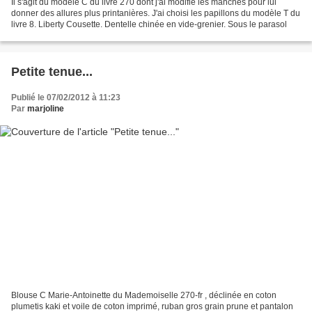
Il s'agit du modèle C du livre 270 dont j'ai modifié les manches pour lui
donner des allures plus printanières. J'ai choisi les papillons du modèle T du
livre 8. Liberty Cousette. Dentelle chinée en vide-grenier. Sous le parasol
Petite tenue...
Publié le 07/02/2012 à 11:23
Par
marjoline
Blouse C Marie-Antoinette du Mademoiselle 270-fr , déclinée en coton
plumetis kaki et voile de coton imprimé, ruban gros grain prune et pantalon