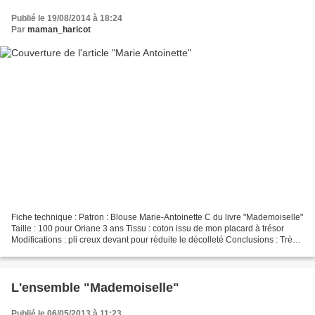
Publié le 19/08/2014 à 18:24
Par
maman_haricot
Fiche technique : Patron : Blouse Marie-Antoinette C du livre "Mademoiselle"
Taille : 100 pour Oriane 3 ans Tissu : coton issu de mon placard à trésor
Modifications : pli creux devant pour réduite le décolleté Conclusions : Très
joli modèle mais très...
L'ensemble "Mademoiselle"
Publié le 06/05/2013 à 11:23