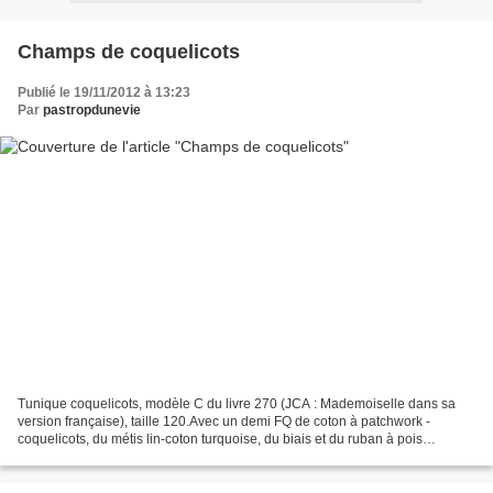
Champs de coquelicots
Publié le 19/11/2012 à 13:23
Par
pastropdunevie
Tunique coquelicots, modèle C du livre 270 (JCA : Mademoiselle dans sa
version française), taille 120.Avec un demi FQ de coton à patchwork -
coquelicots, du métis lin-coton turquoise, du biais et du ruban à pois
oranges. cémamanlafée