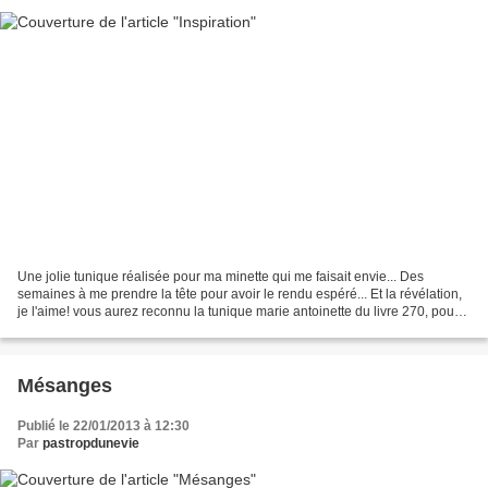
Une jolie tunique réalisée pour ma minette qui me faisait envie... Des
semaines à me prendre la tête pour avoir le rendu espéré... Et la révélation,
je l'aime! vous aurez reconnu la tunique marie antoinette du livre 270, pour
enfant à la base... Un petit...
Mésanges
Publié le 22/01/2013 à 12:30
Par
pastropdunevie