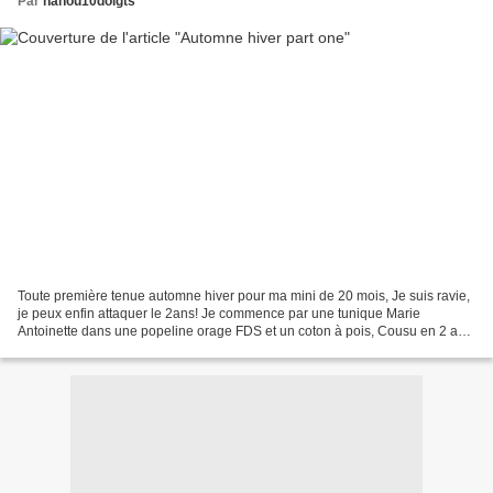
Par
nanou10doigts
Toute première tenue automne hiver pour ma mini de 20 mois, Je suis ravie,
je peux enfin attaquer le 2ans! Je commence par une tunique Marie
Antoinette dans une popeline orage FDS et un coton à pois, Cousu en 2 ans,
pour une mini qui attaque juste le...