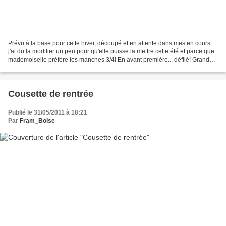
Prévu à la base pour cette hiver, découpé et en attente dans mes en cours...
j'ai du la modifier un peu pour qu'elle puisse la mettre cette été et parce que
mademoiselle préfère les manches 3/4! En avant première... défilé! Grand
mini-moi dans une C du...
Cousette de rentrée
Publié le 31/05/2011 à 18:21
Par
Fram_Boise