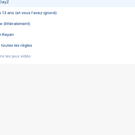
 DayZ
 a 13 ans (et vous l'avez ignoré)
e (littéralement)
im Rayan
 toutes les règles
s les jeux vidéo
us choquant de Rockstar ? - Le scandale BULLY
e plus moche de Steam
du RÊVE tourne au CAUCHEMAR
pendant 8 heures
it… à tort
umiliés par un jeu vidéo
ire - Final Fantasy 8