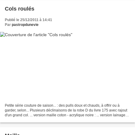
Cols roulés
Publié le 25/12/2011 à 14:41
Par
pastropdunevie
Petite série couture de saison... : des pulls doux et chauds, à offrir ou à
garder, selon... Plusieurs déclinaisons de la robe D du livre 175 avec rajout
d'un grand col. ... version maille coton - acrylique noire : ... version lainage
mohair anthracite...