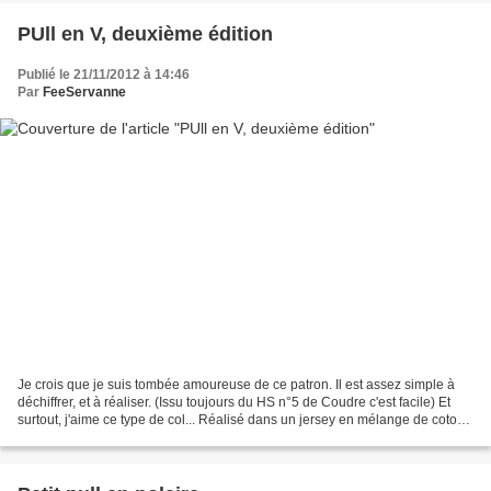
PUll en V, deuxième édition
Publié le 21/11/2012 à 14:46
Par
FeeServanne
Je crois que je suis tombée amoureuse de ce patron. Il est assez simple à
déchiffrer, et à réaliser. (Issu toujours du HS n°5 de Coudre c'est facile) Et
surtout, j'aime ce type de col... Réalisé dans un jersey en mélange de coton
et cachemire, tout doux!...