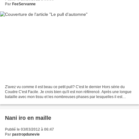
Par
FeeServanne
Z'avez vu comme il est beau ce petit pull? C'est le dernier Hors série du
Coudre C'est Facile. Je crois bien qu'il est non référencé. Après une longue
bataille avec mon tissu et les nombreuses phases par lesquelles il est
passé... Je l'adore, et pour...
Nani iro en maille
Publié le 03/03/2012 à 06:47
Par
pastropdunevie