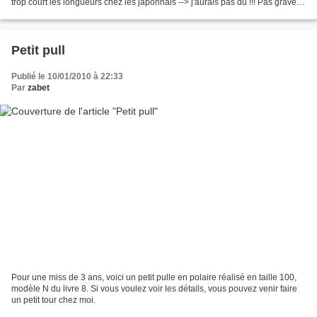
trop court les longueurs chez les japonnais --> j'aurais pas du !!! Pas grave,
on fait un revers...
Petit pull
Publié le 10/01/2010 à 22:33
Par
zabet
Pour une miss de 3 ans, voici un petit pulle en polaire réalisé en taille 100,
modèle N du livre 8. Si vous voulez voir les détails, vous pouvez venir faire
un petit tour chez moi.