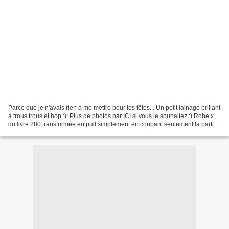
Parce que je n'avais rien à me mettre pour les fêtes... Un petit lainage brillant
à trous trous et hop :)! Plus de photos par ICI si vous le souhaitez :) Robe x
du livre 280 transformée en pull simplement en coupant seulement la partie
"haut" de la robe...