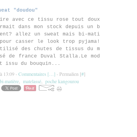
weat "doudou"
ire avec ce tissu rose tout doux
rmait dans mon stock depuis un b
ent? allez un sweat mais bi-mati
pour casser le look trop pyjama!
tilisé des chutes de tissus du m
sé de france Duval Stalla.Le mod
t issu du bouquin...
 à 13:09 -
Commentaires [
…
]
- Permalien [
#
]
bi-matière
,
matelassé
,
poche kangourou