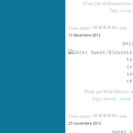
Posté par etoffemaicieuse 
Tags:
sweat
Vous aimez ?
0 vote
17 décembre 2013
Un(
Le
te
iv
io
cé
Posté par Wild Hibiscus 
Tags:
blouse
,
sweat
Vous aimez ?
0 vote
27 novembre 2013
sweat s