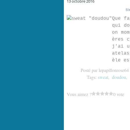
13 octobre 2016
s
Que fa
qui do
on mom
ères c
j'ai u
atelas
èle es
Posté par lepapillonrose64
Tags:
sweat
,
doudou
,
Vous aimez ?
0 vote