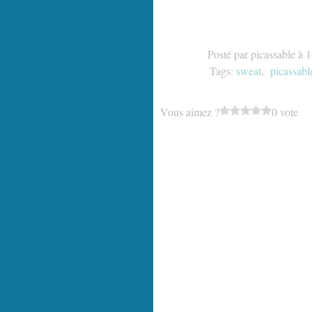
Posté par picassable à 
Tags:
sweat
,
picassabl
Vous aimez ?
0 vote