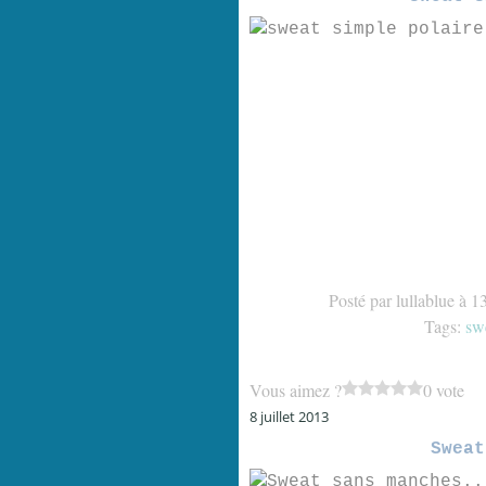
Posté par lullablue à 1
Tags:
sw
Vous aimez ?
0 vote
8 juillet 2013
Sweat