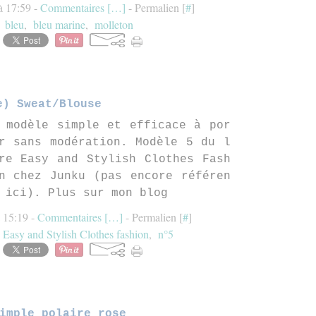
à 17:59 -
Commentaires [
…
]
- Permalien [
#
]
,
bleu
,
bleu marine
,
molleton
e) Sweat/Blouse
 modèle simple et efficace à por
r sans modération. Modèle 5 du l
re Easy and Stylish Clothes Fash
n chez Junku (pas encore référen
 ici). Plus sur mon blog
à 15:19 -
Commentaires [
…
]
- Permalien [
#
]
,
Easy and Stylish Clothes fashion
,
n°5
imple polaire rose