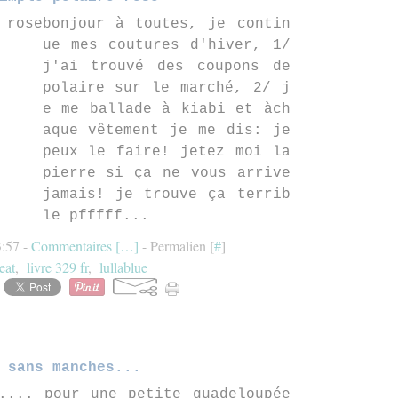
bonjour à toutes, je contin
ue mes coutures d'hiver, 1/
j'ai trouvé des coupons de
polaire sur le marché, 2/ j
e me ballade à kiabi et àch
aque vêtement je me dis: je
peux le faire! jetez moi la
pierre si ça ne vous arrive
jamais! je trouve ça terrib
le pfffff...
3:57 -
Commentaires [
…
]
- Permalien [
#
]
eat
,
livre 329 fr
,
lullablue
 sans manches...
... pour une petite guadeloupée