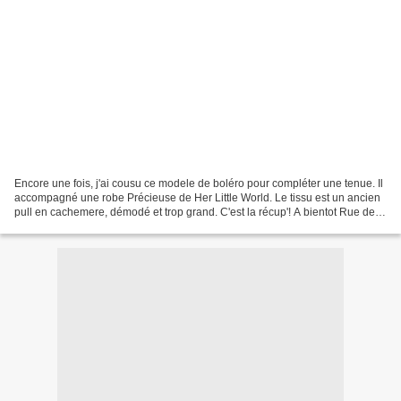
Encore une fois, j'ai cousu ce modele de boléro pour compléter une tenue. Il
accompagné une robe Précieuse de Her Little World. Le tissu est un ancien
pull en cachemere, démodé et trop grand. C'est la récup'! A bientot Rue des
Mûres