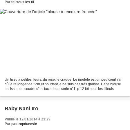
Par
tei sous les til
Un tissu à petites fleurs, du rose, je craque! Le modèle est un peu court j'ai
dû le rallonger de 5cm et pourtant je ne suis pas très grande. Cette blouse
est issue du coudre c'est facile hors série n°1, p 12 téï sous les tilleuls
Baby Nani Iro
Publié le 12/01/2014 à 21:29
Par
pastropdunevie