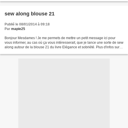
sew along blouse 21
Publié le 08/01/2014 à 09:18
Par
mapie25
Bonjour Mesdames ! Je me permets de mettre un petit message ici pour
vous informer, au cas où ça vous intéresserait, que je lance une sorte de sew
along autour de la blouse 21 du livre Elégance et sobriété. Plus d'infos sur
mon blog. (Si ce msg n'a pas...