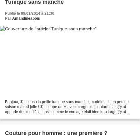
Tunique sans manche
Publié le 09/01/2014 à 21:30
Par
Amandineapois
Bonjour, J'ai cousu la petite tunique sans manche, modèle L, bien peu de
saison mais si jolie ! J'ai coupé un M avec marges de couture mais j'y ai
apporté des modifications : comme le corsage était bien trop large, j'y ai
ajouté deux pinces poitrine et...
Couture pour homme : une première ?