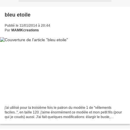
bleu etoile
Publié le 11/01/2014 à 20:44
Par
MAMIKcreations
j'ai utilisé pour la troisième fois le patron du modèle 1 de "vêtements
faciles..", en taille 120. j'aime énormément ce modèle et mon petit fils (pour
qui je couds) aussi. J'ai fait quelques modifications: élargir le buste,
approfondir la capuche,et j'ai...