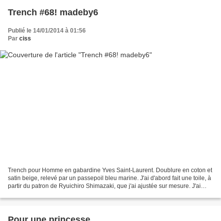
Trench #68! madeby6
Publié le 14/01/2014 à 01:56
Par
ciss
Trench pour Homme en gabardine Yves Saint-Laurent. Doublure en coton et
satin beige, relevé par un passepoil bleu marine. J'ai d'abord fait une toile, à
partir du patron de Ryuichiro Shimazaki, que j'ai ajustée sur mesure. J'ai
ensuite réalisé le trench...
Pour une princesse...