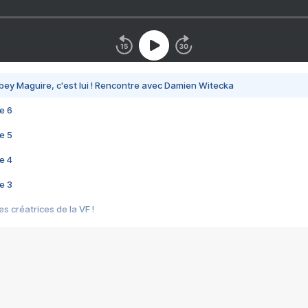
bey Maguire, c'est lui ! Rencontre avec Damien Witecka
e 6
e 5
e 4
e 3
s créatrices de la VF !
e 2
e 1
e Mektoub My Love arrive enfin ! Rencontre avec Shaïn Boumedine et Sal