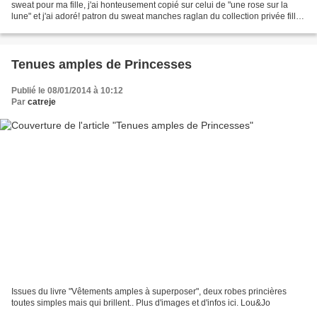
sweat pour ma fille, j'ai honteusement copié sur celui de "une rose sur la
lune" et j'ai adoré! patron du sweat manches raglan du collection privée fille
et garçon T130cm sans...
Tenues amples de Princesses
Publié le 08/01/2014 à 10:12
Par
catreje
Issues du livre "Vêtements amples à superposer", deux robes princières
toutes simples mais qui brillent.. Plus d'images et d'infos ici. Lou&Jo