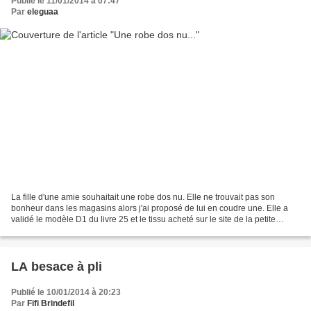
Publié le 11/01/2014 à 07:47
Par
eleguaa
La fille d'une amie souhaitait une robe dos nu. Elle ne trouvait pas son
bonheur dans les magasins alors j'ai proposé de lui en coudre une. Elle a
validé le modèle D1 du livre 25 et le tissu acheté sur le site de la petite
mercerie. Taille 122 pour un...
LA besace à pli
Publié le 10/01/2014 à 20:23
Par
Fifi Brindefil