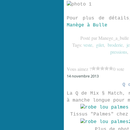
Pour plus de détail
Manège à Bulle
Posté par Manege_a_bulle 
Tags:
veste
,
gilet
,
broderie
,
je
pressions
Vous aimez ?
0 vote
14 novembre 2013
Q 
La
Q
de Mix § Match, r
à manche longue pour 
Tissus "Palmes" che
Plus de pho