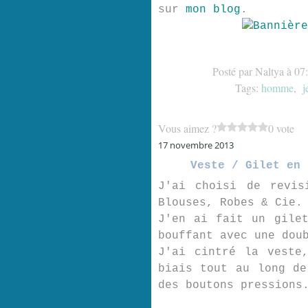
sur
mon blog
.
Posté par Naltya à 07
Tags:
homme
,
j
Vous aimez ?
0 vote
17 novembre 2013
Veste / Gilet en 
J'ai choisi de revis
Blouses, Robes & Cie.
J'en ai fait un gile
bouffant avec une dou
J'ai cintré la veste
biais tout au long de
des boutons pressions