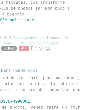
ts rajoutés, col transformé.
plus de photos sur mon blog !
à bientôt
ffe Malicieuse
à 10:10 -
Commentaires [
…
]
- Permalien [
#
]
y
,
sous-pull
,
Petit Pan
,
boutons nacre
shirt homme gris
sion de tee-shirt pour mon homme,
e plus petite et... la sobriété.
rois a permis de remporter son
 de photos, venez faire un tour