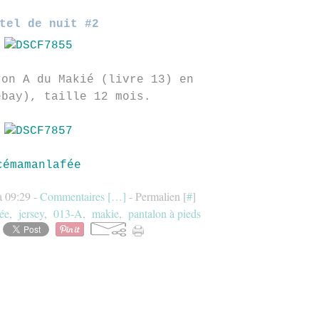
tel de nuit #2
ron A du Makié (livre 13) en
ebay), taille 12 mois.
cémamanlafée
à 09:29 -
Commentaires [
…
]
- Permalien [
#
]
ée
,
jersey
,
013-A
,
makie
,
pantalon à pieds