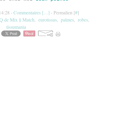
14:28 -
Commentaires [
…
]
- Permalien [
#
]
Q de Mix § Match
,
eurotissus
,
palmes
,
robes
,
tissumania