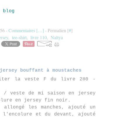
:56 -
Commentaires [
…
]
- Permalien [
#
]
ersey
,
tee-shirt
,
livre 110
,
Naltya
jersey bouffant à moustaches
iter la veste F du livre 280 -
t / veste de mi saison en jersey
blure en jersey fin noir.
, allongé les manches, ajouté un
 l'encolure et du devant, ajouté
.