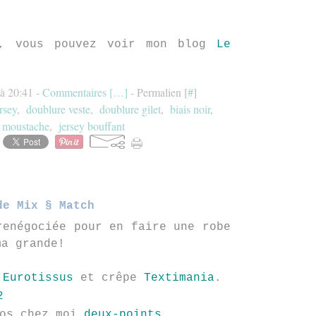
s, vous pouvez voir mon blog
Le
à 20:41 -
Commentaires [
…
]
- Permalien [
#
]
rsey
,
doublure veste
,
doublure gilet
,
biais noir
,
,
moustache
,
jersey bouffant
de Mix § Match
enégociée pour en faire une robe
ma grande!
z
Eurotissus
et crêpe
Textimania
.
tos chez moi
deux-points