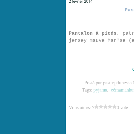
2 février 2014
Pas
Pantalon à pieds
, pat
jersey mauve Mar*se (
Posté par pastropdunevie 
Tags:
pyjama
,
cémamanlaf
Vous aimez ?
0 vote