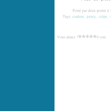
Posté par deux-points à 
Tags:
couleur
,
jersey
,
crêpe
,
Vous aimez ?
0 vote