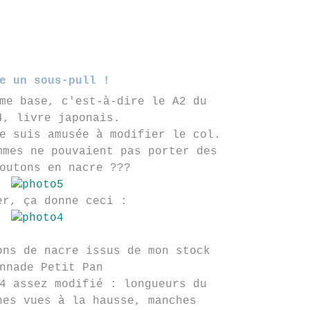
e un sous-pull !
me base, c'est-à-dire le A2 du
4, livre japonais.
e suis amusée à modifier le col.
mmes ne pouvaient pas porter des
outons en nacre ???
er, ça donne ceci :
ons de nacre issus de mon stock
nnade Petit Pan
4 assez modifié : longueurs du
hes vues à la hausse, manches