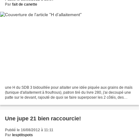
Par
fait de canette
une H du SDB 3 bidouillée pour allaiter une idée piquée aux grains de maïs
(tunique d'allaitement à froufrous), patron tiré du livre 280, j'ai decoupé une
patte sur le devant, rajouté de quoi se faire superposer les 2 côtés, des
scratchs en taille 9,...
Une jupe 21 bien raccourcie!
Publié le 16/08/2012 à 11:11
Par
lesptitspots