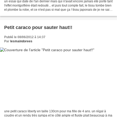
un essai qui date de l'an dernier mais qui n'avait encore jamais été porté tant
l'effet montgolfière était redouté... et puis tout compte fait, le tissu tombe bien
et plombe la robe, et ce n'est pas si mal que ça ! tissu japonais de je ne sais
plus ou,...
Petit caraco pour sauter haut!!
Publié le 08/06/2012 à 14:37
Par
lesmaindorees
une petit caraco liberty en taille 130cm pour ma fille de 4 ans. un régal à
coudre et un rendu très sympa et le côté ample et fluide plait beaucoup à ma