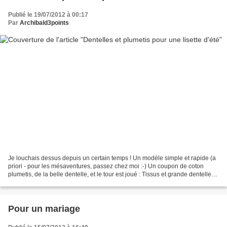
Publié le 19/07/2012 à 00:17
Par
Archibald3points
Je louchais dessus depuis un certain temps ! Un modèle simple et rapide (a
priori - pour les mésaventures, passez chez moi :-) Un coupon de coton
plumetis, de la belle dentelle, et le tour est joué : Tissus et grande dentelle
de chez Fabric Addicts Coupé...
Pour un mariage