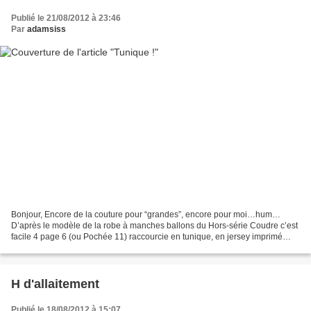
Publié le 21/08/2012 à 23:46
Par
adamsiss
Bonjour, Encore de la couture pour “grandes”, encore pour moi…hum…
D’après le modèle de la robe à manches ballons du Hors-série Coudre c’est
facile 4 page 6 (ou Pochée 11) raccourcie en tunique, en jersey imprimé
pour l’empiècement bas et crêpe de chine...
H d'allaitement
Publié le 18/08/2012 à 15:07