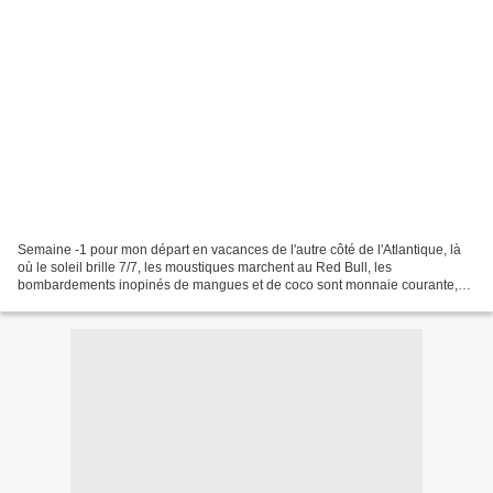
Semaine -1 pour mon départ en vacances de l'autre côté de l'Atlantique, là
où le soleil brille 7/7, les moustiques marchent au Red Bull, les
bombardements inopinés de mangues et de coco sont monnaie courante,
où les plages sont sauvages, désertes et magnifiques......