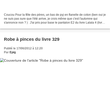
Coucou Pour la fête des pères, un bas de pyj en flanelle de coton (ben oui je
ne suis pas sure que l'été arrive, je crois même que c'est l'automne qui
s'annonce non ? ) : J'ai pris pour base le pantalon E2 du livre Lalala 4 (livre
110) et je l'ai modifié...
Robe à pinces du livre 329
Publié le 17/06/2012 à 12:20
Par
Epig