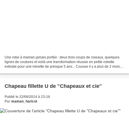
Une robe à maman jamais portée : deux trois coups de ciseaux, quelques
lignes de coutures et voilà une transformation réussie en petite robette
estivale pour une minette de presque 5 ans... Cousue il y a plus de 2 mois,
elle a été immédiatement adoptée...
Chapeau fillette U de "Chapeaux et cie"
Publié le 22/06/2014 à 23:16
Par
maman_haricot