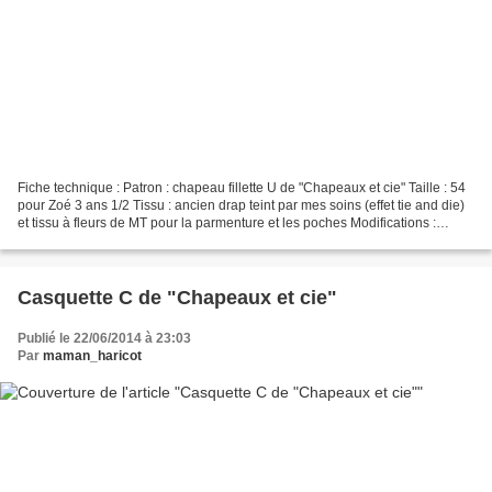
Fiche technique : Patron : chapeau fillette U de "Chapeaux et cie" Taille : 54
pour Zoé 3 ans 1/2 Tissu : ancien drap teint par mes soins (effet tie and die)
et tissu à fleurs de MT pour la parmenture et les poches Modifications :
aucunes Conclusions...
Casquette C de "Chapeaux et cie"
Publié le 22/06/2014 à 23:03
Par
maman_haricot