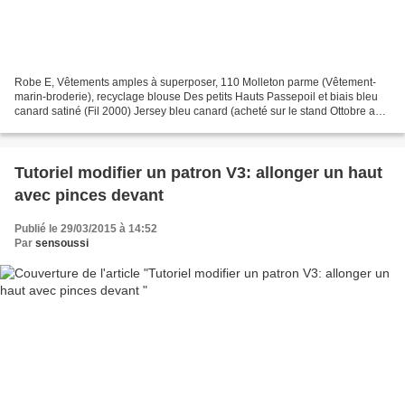
Robe E, Vêtements amples à superposer, 110 Molleton parme (Vêtement-
marin-broderie), recyclage blouse Des petits Hauts Passepoil et biais bleu
canard satiné (Fil 2000) Jersey bleu canard (acheté sur le stand Ottobre au
salon CSF) Jersey bleu canard (Diffus'laine...
Tutoriel modifier un patron V3: allonger un haut
avec pinces devant
Publié le 29/03/2015 à 14:52
Par
sensoussi