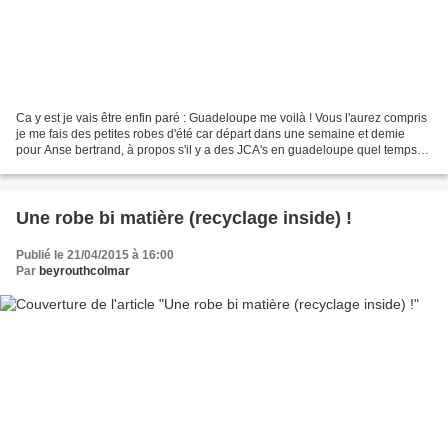
Ca y est je vais être enfin paré : Guadeloupe me voilà ! Vous l'aurez compris
je me fais des petites robes d'été car départ dans une semaine et demie
pour Anse bertrand, à propos s'il y a des JCA's en guadeloupe quel temps
fait-il en ce moment ?Et avez...
Une robe bi matière (recyclage inside) !
Publié le 21/04/2015 à 16:00
Par
beyrouthcolmar