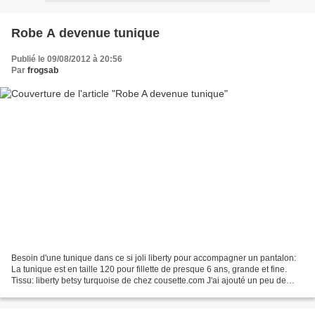
Robe A devenue tunique
Publié le 09/08/2012 à 20:56
Par
frogsab
Besoin d'une tunique dans ce si joli liberty pour accompagner un pantalon:
La tunique est en taille 120 pour fillette de presque 6 ans, grande et fine.
Tissu: liberty betsy turquoise de chez cousette.com J'ai ajouté un peu de
dentelle. Le pantalon assorti...