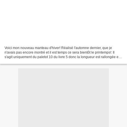
Voici mon nouveau manteau d'hiver! Réalisé l'automne dernier, que je
n'avais pas encore montré et il est temps ce sera bientôt le printemps!: Il
s'agit uniquement du paletot 10 du livre 5 donc la longueur est rallongée et
dont les pans de devant sont...