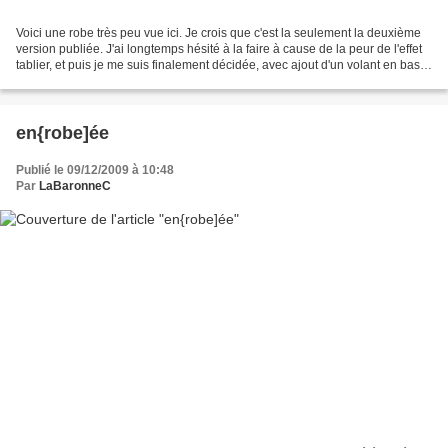
Voici une robe très peu vue ici. Je crois que c'est la seulement la deuxième
version publiée. J'ai longtemps hésité à la faire à cause de la peur de l'effet
tablier, et puis je me suis finalement décidée, avec ajout d'un volant en bas.
Ses petites manches...
en{robe]ée
Publié le 09/12/2009 à 10:48
Par
LaBaronneC