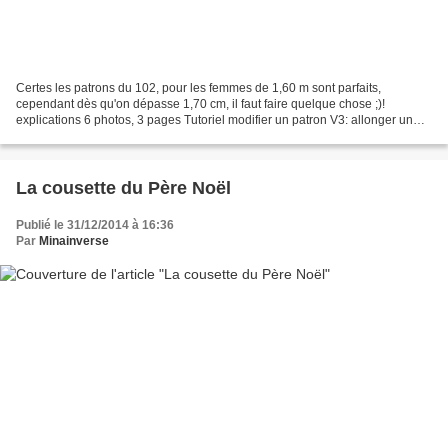
Certes les patrons du 102, pour les femmes de 1,60 m sont parfaits,
cependant dès qu'on dépasse 1,70 cm, il faut faire quelque chose ;)!
explications 6 photos, 3 pages Tutoriel modifier un patron V3: allonger un
haut avec pinces devant mars 2015 sarouel,...
La cousette du Père Noël
Publié le 31/12/2014 à 16:36
Par
Minainverse