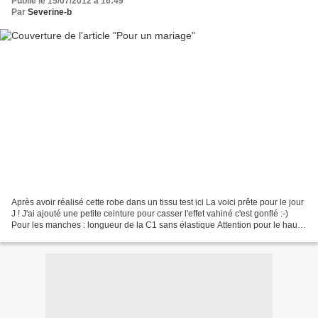
Publié le 15/07/2012 à 16:49
Par
Severine-b
Après avoir réalisé cette robe dans un tissu test ici La voici prête pour le jour
J ! J'ai ajouté une petite ceinture pour casser l'effet vahiné c'est gonflé :-)
Pour les manches : longueur de la C1 sans élastique Attention pour le haut
je trouve que...