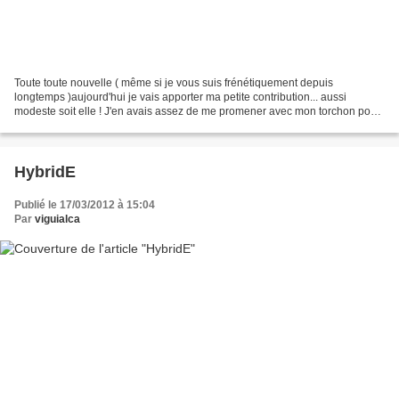
Toute toute nouvelle ( même si je vous suis frénétiquement depuis
longtemps )aujourd'hui je vais apporter ma petite contribution... aussi
modeste soit elle ! J'en avais assez de me promener avec mon torchon pour
emballer mon pain le mardi... il me fallait...
HybridE
Publié le 17/03/2012 à 15:04
Par
viguialca