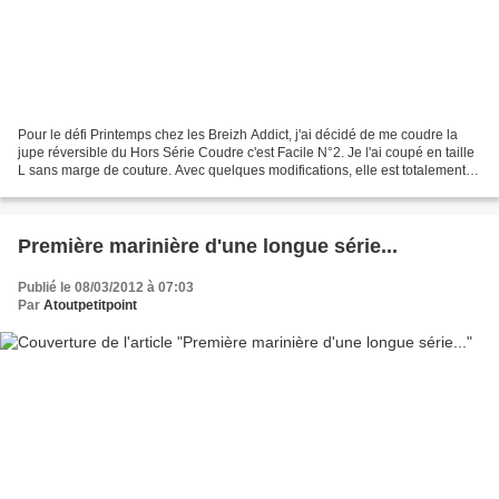
Pour le défi Printemps chez les Breizh Addict, j'ai décidé de me coudre la
jupe réversible du Hors Série Coudre c'est Facile N°2. Je l'ai coupé en taille
L sans marge de couture. Avec quelques modifications, elle est totalement
réversible. Les tissus...
Première marinière d'une longue série...
Publié le 08/03/2012 à 07:03
Par
Atoutpetitpoint