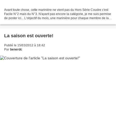
Avant toute chose, cette marinière ne vient pas du Hors Série Coudre c'est
Facile N°2 mais du N°3. N'ayant pas encore la catégorie, je me suis permise
de poster ici... L'objectif du mois, une marinière pour chaque membre de la
famille, alors on s'active....
La saison est ouverte!
Publié le 15/03/2012 à 18:42
Par
benerdc