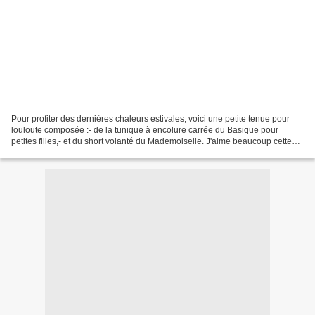
Pour profiter des dernières chaleurs estivales, voici une petite tenue pour
louloute composée :- de la tunique à encolure carrée du Basique pour
petites filles,- et du short volanté du Mademoiselle. J'aime beaucoup cette
tenue. Pas de doute, elle survivra...