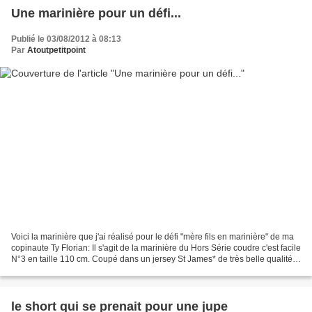
Une marinière pour un défi...
Publié le 03/08/2012 à 08:13
Par
Atoutpetitpoint
Voici la marinière que j'ai réalisé pour le défi "mère fils en marinière" de ma
copinaute Ty Florian: Il s'agit de la marinière du Hors Série coudre c'est facile
N°3 en taille 110 cm. Coupé dans un jersey St James* de très belle qualité
acheté chez Destock...
le short qui se prenait pour une jupe