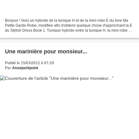
Bonjour ! Voici un hybride de la tunique H et de la mini-robe E du livre Ma
Petite Garde-Robe, modifiée afin d'obtenir quelque chose d'approchant la E
du Stylish Dress Book 1. Tunique hybride entre la tunique H, la mini-robe E
du livre Ma petite garde-robe...
Une marinière pour monsieur...
Publié le 15/03/2012 à 07:29
Par
Atoutpetitpoint