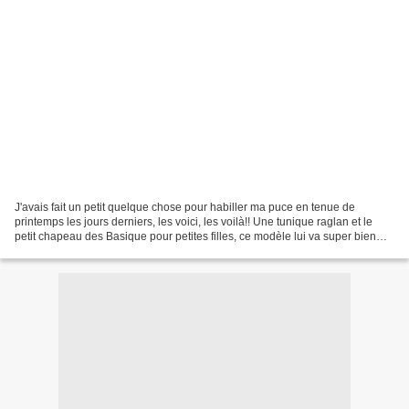
J'avais fait un petit quelque chose pour habiller ma puce en tenue de
printemps les jours derniers, les voici, les voilà!! Une tunique raglan et le
petit chapeau des Basique pour petites filles, ce modèle lui va super bien
donc je ne vais pas m'arrêter...