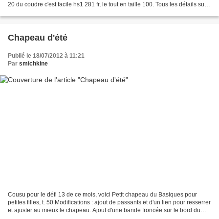
20 du coudre c'est facile hs1 281 fr, le tout en taille 100. Tous les détails sur
mon blog : http://pourquoitantdelaine.over-blog.com...
Chapeau d'été
Publié le 18/07/2012 à 11:21
Par
smichkine
Cousu pour le défi 13 de ce mois, voici Petit chapeau du Basiques pour
petites filles, t. 50 Modifications : ajout de passants et d'un lien pour resserrer
et ajuster au mieux le chapeau. Ajout d'une bande froncée sur le bord du
chapeau. Popeline rouge...