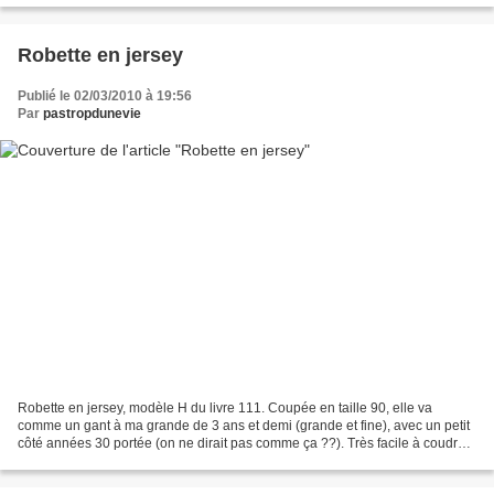
Robette en jersey
Publié le 02/03/2010 à 19:56
Par
pastropdunevie
Robette en jersey, modèle H du livre 111. Coupée en taille 90, elle va
comme un gant à ma grande de 3 ans et demi (grande et fine), avec un petit
côté années 30 portée (on ne dirait pas comme ça ??). Très facile à coudre,
par contre je me suis arraché...