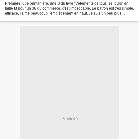
Première jupe printanière, une B du livre "Vêtements de tous les jours" en
taille M pour un 38 du commerce, c'est impeccable. Le patron est très simple,
efficace, j'aime beaucoup l'empiècement en haut. Je suis un peu plus
mitigée sur l'abondance de fronces...
Publicité