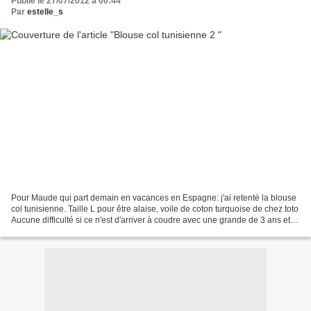
Publié le 27/07/2012 à 00:44
Par
estelle_s
Pour Maude qui part demain en vacances en Espagne: j'ai retenté la blouse
col tunisienne. Taille L pour être alaise, voile de coton turquoise de chez toto
Aucune difficulté si ce n'est d'arriver à coudre avec une grande de 3 ans et
demi, un bébé de bientôt...