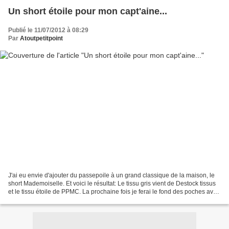
Un short étoile pour mon capt'aine...
Publié le 11/07/2012 à 08:29
Par
Atoutpetitpoint
J'ai eu envie d'ajouter du passepoile à un grand classique de la maison, le
short Mademoiselle. Et voici le résultat: Le tissu gris vient de Destock tissus
et le tissu étoile de PPMC. La prochaine fois je ferai le fond des poches avec
le tissu étoile......