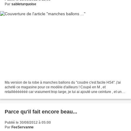
Par
sableturquoise
Ma version de la robe à manches ballons du "coudre c'est facile HS4". j'ai
acheté ce magasine pour ce modèle d'ailleurs ! Coupé en M , et
retaillééééééé car vraiument trop large, je lui ai ajouté une ceinture , et une
petite dentelle en bas pour rajouter...
Parce qu'il fait encore beau...
Publié le 30/08/2012 à 05:00
Par
FeeServanne