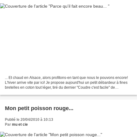
... Et chaud en Alsace, alors profitons-en tant que nous le pouvons encore!
L'hiver arrive vite par ici! Je propose aujourd'hui un petit débardeur à fines
bretelles en coton tout léger, tiré du dernier "Coudre c'est facile" de
septembre 2012 (non référencé...
Mon petit poisson rouge...
Publié le 20/04/2010 à 10:13
Par
mu et cie