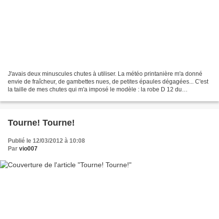
J'avais deux minuscules chutes à utiliser. La météo printanière m'a donné
envie de fraîcheur, de gambettes nues, de petites épaules dégagées... C'est
la taille de mes chutes qui m'a imposé le modèle : la robe D 12 du
"vêtements amples à superposer". Rien...
Tourne! Tourne!
Publié le 12/03/2012 à 10:08
Par
vio007