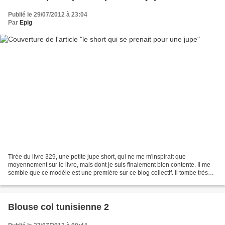
Publié le 29/07/2012 à 23:04
Par
Epig
Tirée du livre 329, une petite jupe short, qui ne me m'inspirait que
moyennement sur le livre, mais dont je suis finalement bien contente. Il me
semble que ce modèle est une première sur ce blog collectif. Il tombe très
bien, et correspond à la taille...
Blouse col tunisienne 2