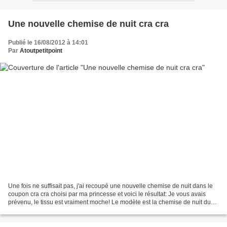
Une nouvelle chemise de nuit cra cra
Publié le 16/08/2012 à 14:01
Par
Atoutpetitpoint
Une fois ne suffisait pas, j'ai recoupé une nouvelle chemise de nuit dans le
coupon cra cra choisi par ma princesse et voici le résultat: Je vous avais
prévenu, le tissu est vraiment moche! Le modèle est la chemise de nuit du
HS Coudre c'est Facile N°4...