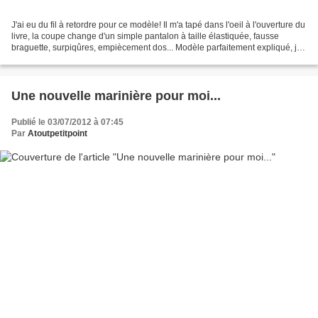
J'ai eu du fil à retordre pour ce modèle! Il m'a tapé dans l'oeil à l'ouverture du
livre, la coupe change d'un simple pantalon à taille élastiquée, fausse
braguette, surpiqûres, empiècement dos... Modèle parfaitement expliqué, je
me suis juste loupée...
Une nouvelle marinière pour moi...
Publié le 03/07/2012 à 07:45
Par
Atoutpetitpoint