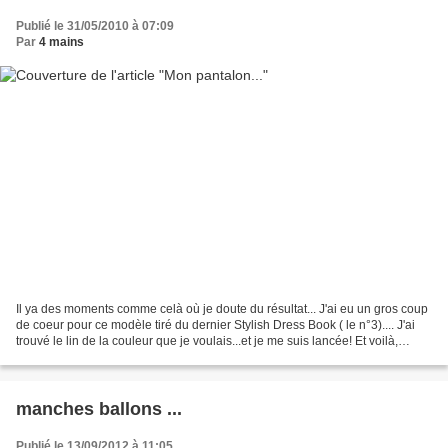
Publié le 31/05/2010 à 07:09
Par
4 mains
Il ya des moments comme celà où je doute du résultat... J'ai eu un gros coup
de coeur pour ce modèle tiré du dernier Stylish Dress Book ( le n°3).... J'ai
trouvé le lin de la couleur que je voulais...et je me suis lancée! Et voilà,
modèle taille 13 (j'ai...
manches ballons ...
Publié le 13/09/2012 à 11:05