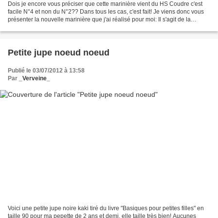
Dois je encore vous préciser que cette marinière vient du HS Coudre c'est
facile N°4 et non du N°2?? Dans tous les cas, c'est fait! Je viens donc vous
présenter la nouvelle marinière que j'ai réalisé pour moi: Il s'agit de la
marinière du HS Coudre C'est...
Petite jupe noeud noeud
Publié le 03/07/2012 à 13:58
Par
_Verveine_
Voici une petite jupe noire kaki tiré du livre "Basiques pour petites filles" en
taille 90 pour ma pepette de 2 ans et demi, elle taille très bien! Aucunes