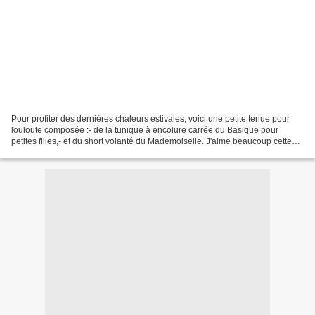
Pour profiter des dernières chaleurs estivales, voici une petite tenue pour
louloute composée :- de la tunique à encolure carrée du Basique pour
petites filles,- et du short volanté du Mademoiselle. J'aime beaucoup cette
tenue. Pas de doute, elle survivra...