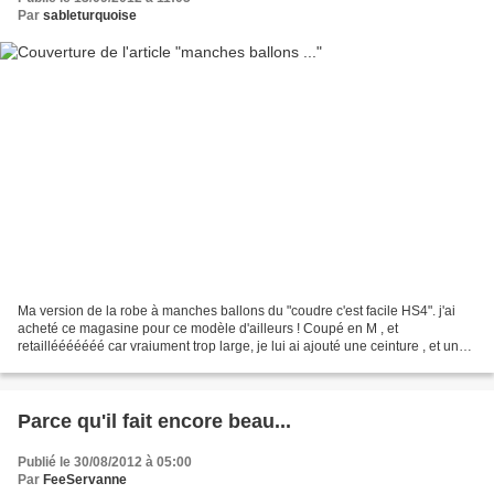
Par
sableturquoise
Ma version de la robe à manches ballons du "coudre c'est facile HS4". j'ai
acheté ce magasine pour ce modèle d'ailleurs ! Coupé en M , et
retaillééééééé car vraiument trop large, je lui ai ajouté une ceinture , et une
petite dentelle en bas pour rajouter...
Parce qu'il fait encore beau...
Publié le 30/08/2012 à 05:00
Par
FeeServanne