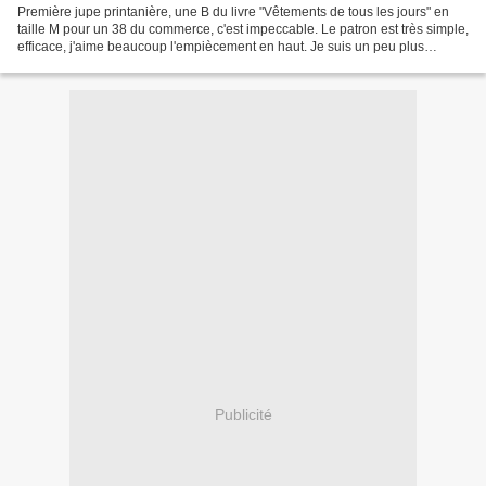
Première jupe printanière, une B du livre "Vêtements de tous les jours" en
taille M pour un 38 du commerce, c'est impeccable. Le patron est très simple,
efficace, j'aime beaucoup l'empiècement en haut. Je suis un peu plus
mitigée sur l'abondance de fronces...
Publicité