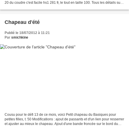
20 du coudre c'est facile hs1 281 fr, le tout en taille 100. Tous les détails sur
mon blog : http://pourquoitantdelaine.over-blog.com...
Chapeau d'été
Publié le 18/07/2012 à 11:21
Par
smichkine
Cousu pour le défi 13 de ce mois, voici Petit chapeau du Basiques pour
petites filles, t. 50 Modifications : ajout de passants et d'un lien pour resserrer
et ajuster au mieux le chapeau. Ajout d'une bande froncée sur le bord du
chapeau. Popeline rouge...