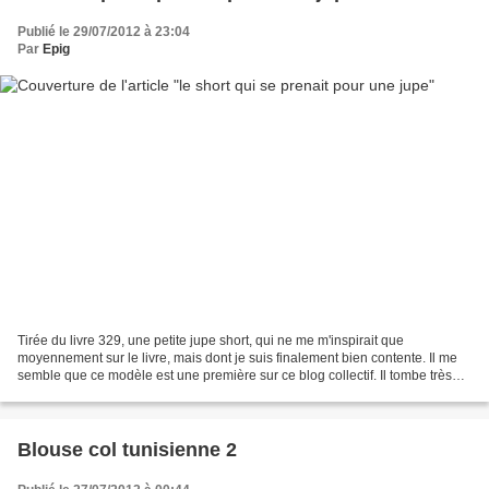
Publié le 29/07/2012 à 23:04
Par
Epig
Tirée du livre 329, une petite jupe short, qui ne me m'inspirait que
moyennement sur le livre, mais dont je suis finalement bien contente. Il me
semble que ce modèle est une première sur ce blog collectif. Il tombe très
bien, et correspond à la taille...
Blouse col tunisienne 2