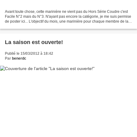
Avant toute chose, cette marinière ne vient pas du Hors Série Coudre c'est
Facile N°2 mais du N°3. N'ayant pas encore la catégorie, je me suis permise
de poster ici... L'objectif du mois, une marinière pour chaque membre de la
famille, alors on s'active....
La saison est ouverte!
Publié le 15/03/2012 à 18:42
Par
benerdc