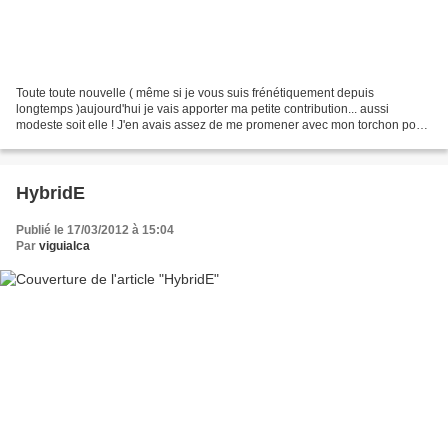
Toute toute nouvelle ( même si je vous suis frénétiquement depuis
longtemps )aujourd'hui je vais apporter ma petite contribution... aussi
modeste soit elle ! J'en avais assez de me promener avec mon torchon pour
emballer mon pain le mardi... il me fallait...
HybridE
Publié le 17/03/2012 à 15:04
Par
viguialca