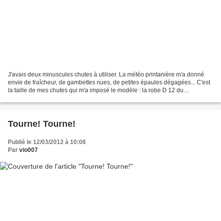
J'avais deux minuscules chutes à utiliser. La météo printanière m'a donné
envie de fraîcheur, de gambettes nues, de petites épaules dégagées... C'est
la taille de mes chutes qui m'a imposé le modèle : la robe D 12 du
"vêtements amples à superposer". Rien...
Tourne! Tourne!
Publié le 12/03/2012 à 10:08
Par
vio007