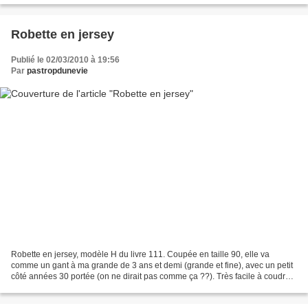
Robette en jersey
Publié le 02/03/2010 à 19:56
Par
pastropdunevie
Robette en jersey, modèle H du livre 111. Coupée en taille 90, elle va
comme un gant à ma grande de 3 ans et demi (grande et fine), avec un petit
côté années 30 portée (on ne dirait pas comme ça ??). Très facile à coudre,
par contre je me suis arraché...