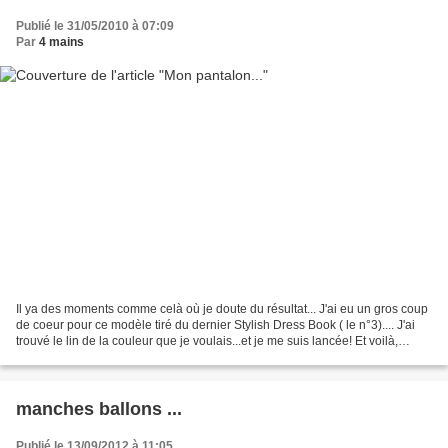
Publié le 31/05/2010 à 07:09
Par
4 mains
Il ya des moments comme celà où je doute du résultat... J'ai eu un gros coup
de coeur pour ce modèle tiré du dernier Stylish Dress Book ( le n°3).... J'ai
trouvé le lin de la couleur que je voulais...et je me suis lancée! Et voilà,
modèle taille 13 (j'ai...
manches ballons ...
Publié le 13/09/2012 à 11:05