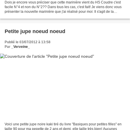
Dois je encore vous préciser que cette marinière vient du HS Coudre c'est
facile N°4 et non du N°2?? Dans tous les cas, c'est fait! Je viens donc vous
présenter la nouvelle marinière que j'ai réalisé pour moi: Il s'agit de la
marinière du HS Coudre C'est...
Petite jupe noeud noeud
Publié le 03/07/2012 à 13:58
Par
_Verveine_
Voici une petite jupe noire kaki tiré du livre "Basiques pour petites filles" en
taille 90 pour ma pepette de 2 ans et demi, elle taille très bien! Aucunes