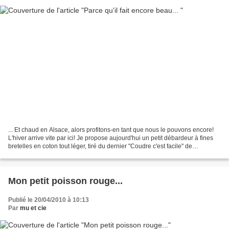
... Et chaud en Alsace, alors profitons-en tant que nous le pouvons encore!
L'hiver arrive vite par ici! Je propose aujourd'hui un petit débardeur à fines
bretelles en coton tout léger, tiré du dernier "Coudre c'est facile" de
septembre 2012 (non référencé...
Mon petit poisson rouge...
Publié le 20/04/2010 à 10:13
Par
mu et cie