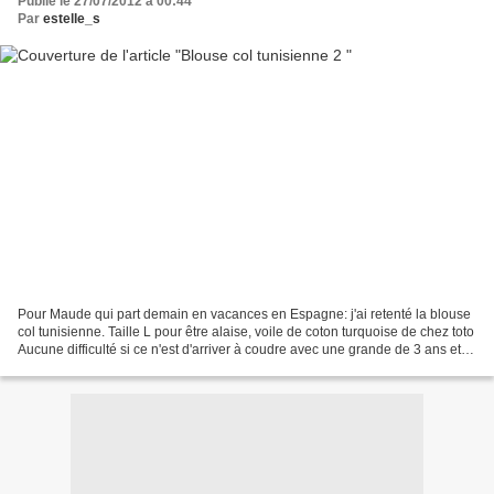
Publié le 27/07/2012 à 00:44
Par
estelle_s
Pour Maude qui part demain en vacances en Espagne: j'ai retenté la blouse
col tunisienne. Taille L pour être alaise, voile de coton turquoise de chez toto
Aucune difficulté si ce n'est d'arriver à coudre avec une grande de 3 ans et
demi, un bébé de bientôt...