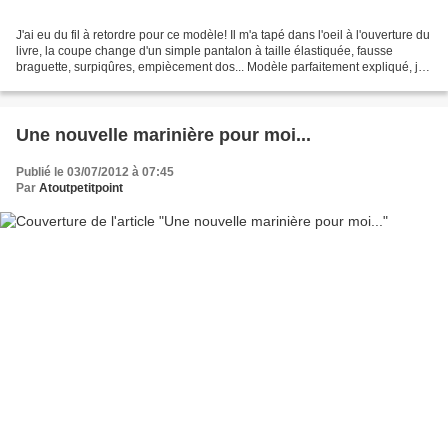
J'ai eu du fil à retordre pour ce modèle! Il m'a tapé dans l'oeil à l'ouverture du
livre, la coupe change d'un simple pantalon à taille élastiquée, fausse
braguette, surpiqûres, empiècement dos... Modèle parfaitement expliqué, je
me suis juste loupée...
Une nouvelle marinière pour moi...
Publié le 03/07/2012 à 07:45
Par
Atoutpetitpoint