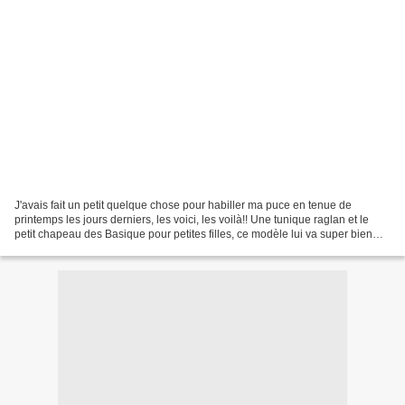
J'avais fait un petit quelque chose pour habiller ma puce en tenue de
printemps les jours derniers, les voici, les voilà!! Une tunique raglan et le
petit chapeau des Basique pour petites filles, ce modèle lui va super bien
donc je ne vais pas m'arrêter...