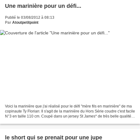
Une marinière pour un défi...
Publié le 03/08/2012 à 08:13
Par
Atoutpetitpoint
Voici la marinière que j'ai réalisé pour le défi "mère fils en marinière" de ma
copinaute Ty Florian: Il s'agit de la marinière du Hors Série coudre c'est facile
N°3 en taille 110 cm. Coupé dans un jersey St James* de très belle qualité
acheté chez Destock...
le short qui se prenait pour une jupe