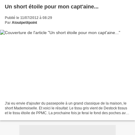
Un short étoile pour mon capt'aine...
Publié le 11/07/2012 à 08:29
Par
Atoutpetitpoint
J'ai eu envie d'ajouter du passepoile à un grand classique de la maison, le
short Mademoiselle. Et voici le résultat: Le tissu gris vient de Destock tissus
et le tissu étoile de PPMC. La prochaine fois je ferai le fond des poches avec
le tissu étoile......