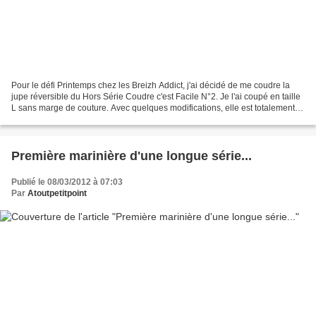
Pour le défi Printemps chez les Breizh Addict, j'ai décidé de me coudre la
jupe réversible du Hors Série Coudre c'est Facile N°2. Je l'ai coupé en taille
L sans marge de couture. Avec quelques modifications, elle est totalement
réversible. Les tissus...
Première marinière d'une longue série...
Publié le 08/03/2012 à 07:03
Par
Atoutpetitpoint