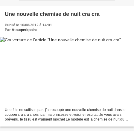
Une nouvelle chemise de nuit cra cra
Publié le 16/08/2012 à 14:01
Par
Atoutpetitpoint
Une fois ne suffisait pas, j'ai recoupé une nouvelle chemise de nuit dans le
coupon cra cra choisi par ma princesse et voici le résultat: Je vous avais
prévenu, le tissu est vraiment moche! Le modèle est la chemise de nuit du
HS Coudre c'est Facile N°4...