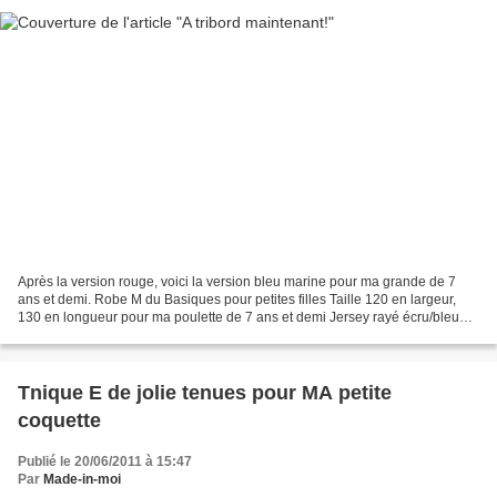
Après la version rouge, voici la version bleu marine pour ma grande de 7
ans et demi. Robe M du Basiques pour petites filles Taille 120 en largeur,
130 en longueur pour ma poulette de 7 ans et demi Jersey rayé écru/bleu
marine Vêtement-marin-broderie...
Tnique E de jolie tenues pour MA petite
coquette
Publié le 20/06/2011 à 15:47
Par
Made-in-moi