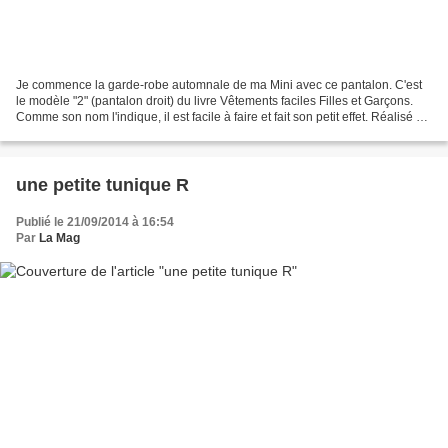
Je commence la garde-robe automnale de ma Mini avec ce pantalon. C'est
le modèle "2" (pantalon droit) du livre Vêtements faciles Filles et Garçons.
Comme son nom l'indique, il est facile à faire et fait son petit effet. Réalisé en
taille 100 pour une...
une petite tunique R
Publié le 21/09/2014 à 16:54
Par
La Mag