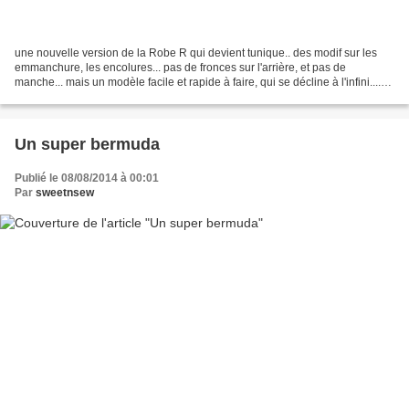
une nouvelle version de la Robe R qui devient tunique.. des modif sur les
emmanchure, les encolures... pas de fronces sur l'arrière, et pas de
manche... mais un modèle facile et rapide à faire, qui se décline à l'infini....
j'ai utilisé ici un coton ancien...
Un super bermuda
Publié le 08/08/2014 à 00:01
Par
sweetnsew