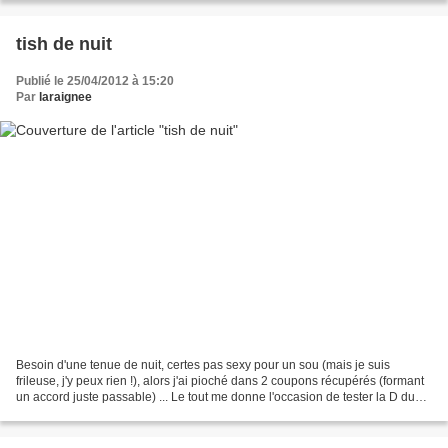
tish de nuit
Publié le 25/04/2012 à 15:20
Par
laraignee
Besoin d'une tenue de nuit, certes pas sexy pour un sou (mais je suis
frileuse, j'y peux rien !), alors j'ai pioché dans 2 coupons récupérés (formant
un accord juste passable) ... Le tout me donne l'occasion de tester la D du
Stylish Dress Book, et de...