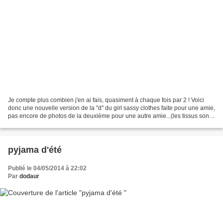
Je compte plus combien j'en ai fais, quasiment à chaque fois par 2 ! Voici
donc une nouvelle version de la "d" du girl sassy clothes faite pour une amie,
pas encore de photos de la deuxième pour une autre amie...(les tissus sont
simplements inversés)....
pyjama d'été
Publié le 04/05/2014 à 22:02
Par
dodaur