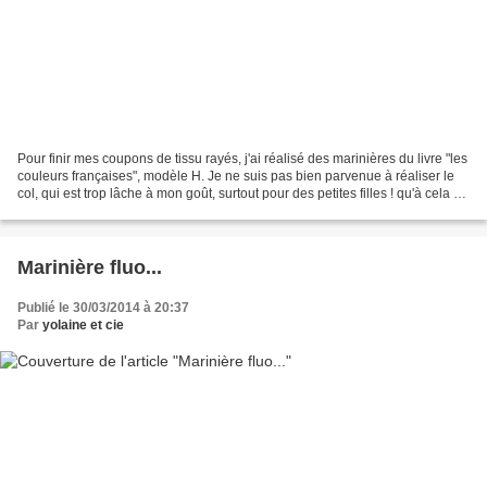
Pour finir mes coupons de tissu rayés, j'ai réalisé des marinières du livre "les
couleurs françaises", modèle H. Je ne suis pas bien parvenue à réaliser le
col, qui est trop lâche à mon goût, surtout pour des petites filles ! qu'à cela se
tienne, j'ai...
Marinière fluo...
Publié le 30/03/2014 à 20:37
Par
yolaine et cie