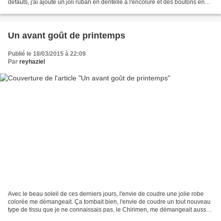
défauts, j'ai ajouté un joli ruban en dentelle à l'encolure et des boutons en
nacre rose de mon...
Un avant goût de printemps
Publié le 18/03/2015 à 22:09
Par
reyhaziel
Avec le beau soleil de ces derniers jours, l'envie de coudre une jolie robe
colorée me démangeait. Ça tombait bien, l'envie de coudre un tout nouveau
type de tissu que je ne connaissais pas, le Chirimen, me démangeait aussi.
Pour stopper les démangeaisons,...