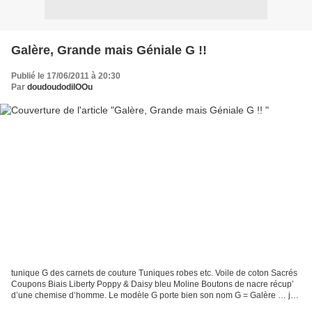
Galère, Grande mais Géniale G !!
Publié le 17/06/2011 à 20:30
Par
doudoudodilOOu
tunique G des carnets de couture Tuniques robes etc. Voile de coton Sacrés
Coupons Biais Liberty Poppy & Daisy bleu Moline Boutons de nacre récup’
d’une chemise d’homme. Le modèle G porte bien son nom G = Galère … je
pense avoir recommencé l’encolure...