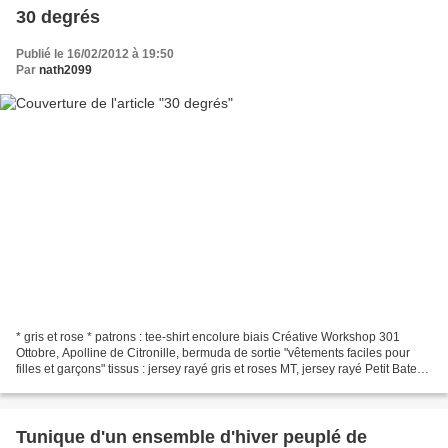
30 degrés
Publié le 16/02/2012 à 19:50
Par
nath2099
* gris et rose * patrons : tee-shirt encolure biais Créative Workshop 301
Ottobre, Apolline de Citronille, bermuda de sortie "vêtements faciles pour
filles et garçons" tissus : jersey rayé gris et roses MT, jersey rayé Petit Bateau
Fabric Addicts, Liberty...
Tunique d'un ensemble d'hiver peuplé de