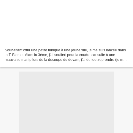
Souhaitant offrir une petite tunique à une jeune fille, je me suis lancée dans
la T. Bien qu'étant la 3ème, j'ai souffert pour la coudre car suite à une
mauvaise manip lors de la découpe du devant, j'ai du tout reprendre (je me
suis bien sûr rendu compte...