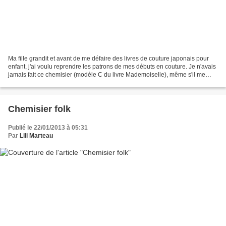
Ma fille grandit et avant de me défaire des livres de couture japonais pour
enfant, j'ai voulu reprendre les patrons de mes débuts en couture. Je n'avais
jamais fait ce chemisier (modèle C du livre Mademoiselle), même s'il me
plaisait depuis longtemps....
Chemisier folk
Publié le 22/01/2013 à 05:31
Par
Lili Marteau