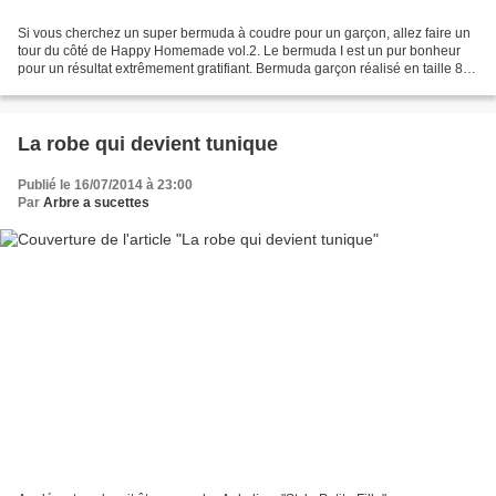
Si vous cherchez un super bermuda à coudre pour un garçon, allez faire un
tour du côté de Happy Homemade vol.2. Le bermuda I est un pur bonheur
pour un résultat extrêmement gratifiant. Bermuda garçon réalisé en taille 8
ans pour un enfant de cet âge,...
La robe qui devient tunique
Publié le 16/07/2014 à 23:00
Par
Arbre a sucettes