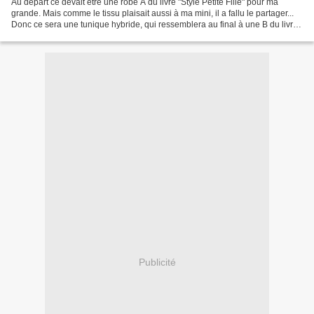
Au départ ce devait être une robe A du livre "Style Petite Fille" pour ma
grande. Mais comme le tissu plaisait aussi à ma mini, il a fallu le partager...
Donc ce sera une tunique hybride, qui ressemblera au final à une B du livre
"Petites filles à croquer"....
Publicité