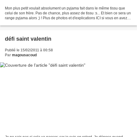
Mon plus petit voulait absolument un pyjama fait dans le même tissu que
celui de son frère. Pas de chance, plus assez de tissu :s... Et bien ce sera un
range pyjama alors ;) ! Plus de photos et d'explications ICI si vous en avez
envie :) Le patron est...
défi saint valentin
Publié le 15/02/2011 à 00:58
Par
magousacoud
Je ne sais pas si çela va passer; car je suis en retard. Je dépose quand