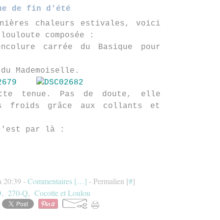
ue de fin d'été
nières chaleurs estivales, voici
 louloute composée :
ncolure carrée du Basique pour
 du Mademoiselle.
tte tenue. Pas de doute, elle
s froids grâce aux collants et
c'est par là :
à 20:39 -
Commentaires [
…
]
- Permalien [
#
]
D
,
270-Q
,
Cocotte et Loulou