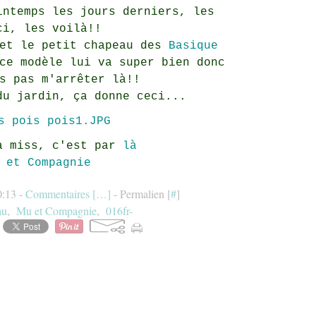
intemps les jours derniers, les
ci, les voilà!!
et le petit chapeau des
Basique
ce modèle lui va super bien donc
s pas m'arrêter là!!
du jardin, ça donne ceci...
a miss, c'est par
là
 et Compagnie
0:13 -
Commentaires [
…
]
- Permalien [
#
]
au
,
Mu et Compagnie
,
016fr-