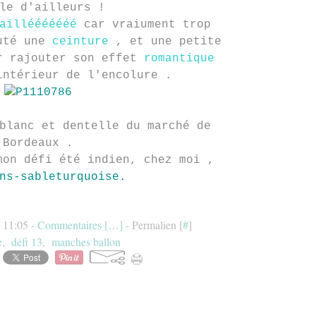
le d'ailleurs !
aillééééééé
car vraiument trop
outé une
ceinture
, et une petite
r rajouter son effet
romantique
ntérieur de l'encolure .
blanc et dentelle du marché de
Bordeaux .
mon défi été indien, chez moi ,
ns-sableturquoise.
à 11:05 -
Commentaires [
…
]
- Permalien [
#
]
e
,
défi 13
,
manches ballon