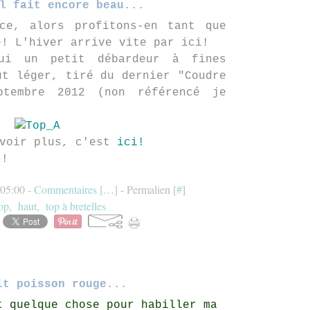
l fait encore beau...
ce, alors profitons-en tant que
e! L'hiver arrive vite par ici!
hui un petit débardeur à fines
ut léger, tiré du dernier "Coudre
ptembre 2012 (non référencé je
avoir plus, c'est
ici!
s!
 05:00 -
Commentaires [
…
]
- Permalien [
#
]
op
,
haut
,
top à bretelles
it poisson rouge...
t quelque chose pour habiller ma