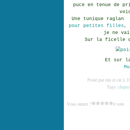
puce en tenue de pr
voi
Une tunique raglan
pour petites filles
, 
je ne vai
Sur la ficelle 
Et sur l
Mu
Posté par mu et cie à 1
Tags:
chape
Vous aimez ?
0 vote