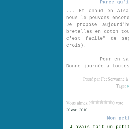
Parce qu'i
... Et chaud en Alsa
nous le pouvons encor
Je propose aujourd'
bretelles en coton to
c'est facile" de se
crois).
Pour en s
Bonne journée à toute
Posté par FeeServanne à
Tags:
t
Vous aimez ?
0 vote
20 avril 2010
Mon pet
J'avais fait un peti