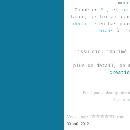
modè
Coupé en
M
, et
ret
large, je lui ai aj
dentelle
en bas pou
...
biais
à l'i
Tissu ciel imprimé 
plus de détail, de 
créatio
Posté par sableturquoise 
Tags:
rob
Vous aimez ?
0 vote
30 août 2012