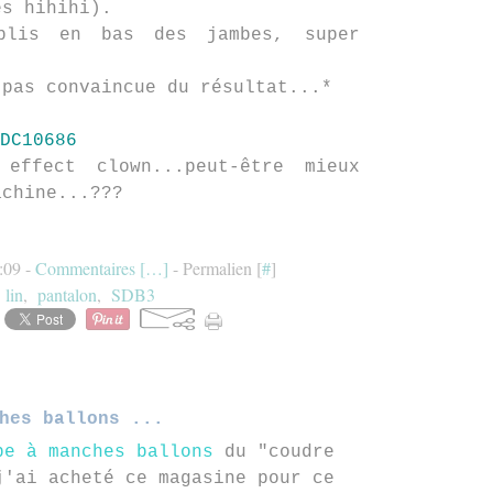
és hihihi).
plis en bas des jambes, super
 pas convaincue du résultat...*
effect clown...peut-être mieux
achine...???
:09 -
Commentaires [
…
]
- Permalien [
#
]
:
lin
,
pantalon
,
SDB3
hes ballons ...
be à manches ballons
du "coudre
j'ai acheté ce magasine pour ce