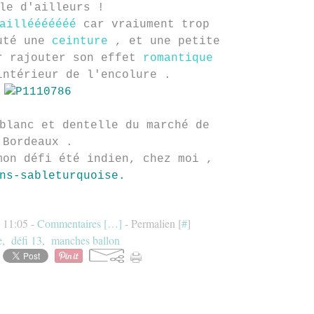
le d'ailleurs !
aillééééééé
car vraiument trop
outé une
ceinture
, et une petite
r rajouter son effet
romantique
ntérieur de l'encolure .
blanc et dentelle du marché de
Bordeaux .
mon défi été indien, chez moi ,
ns-sableturquoise.
à 11:05 -
Commentaires [
…
]
- Permalien [
#
]
e
,
défi 13
,
manches ballon