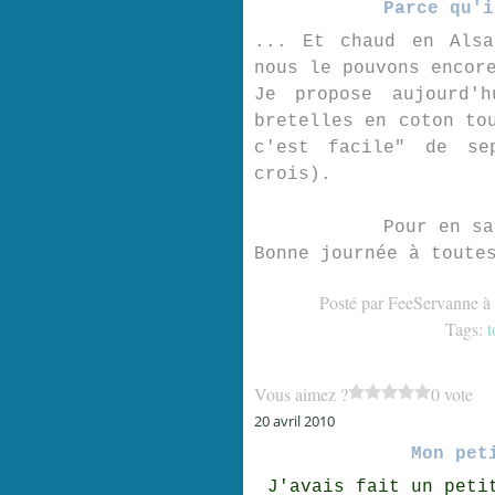
Parce qu'i
... Et chaud en Alsa
nous le pouvons encor
Je propose aujourd'
bretelles en coton to
c'est facile" de se
crois).
Pour en s
Bonne journée à toute
Posté par FeeServanne à
Tags:
t
Vous aimez ?
0 vote
20 avril 2010
Mon pet
J'avais fait un peti