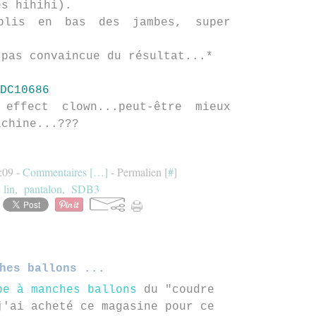
és hihihi).
plis en bas des jambes, super
 pas convaincue du résultat...*
effect clown...peut-être mieux
achine...???
:09 -
Commentaires [
…
]
- Permalien [
#
]
:
lin
,
pantalon
,
SDB3
hes ballons ...
be à manches ballons
du "coudre
j'ai acheté ce magasine pour ce