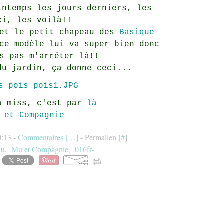
intemps les jours derniers, les
ci, les voilà!!
et le petit chapeau des
Basique
ce modèle lui va super bien donc
s pas m'arrêter là!!
du jardin, ça donne ceci...
a miss, c'est par
là
 et Compagnie
0:13 -
Commentaires [
…
]
- Permalien [
#
]
au
,
Mu et Compagnie
,
016fr-