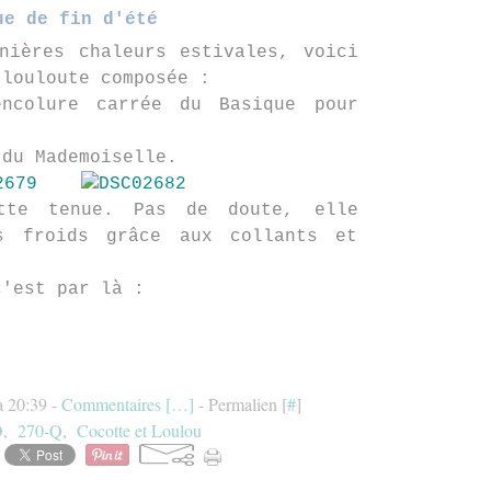
ue de fin d'été
nières chaleurs estivales, voici
 louloute composée :
ncolure carrée du Basique pour
 du Mademoiselle.
tte tenue. Pas de doute, elle
s froids grâce aux collants et
c'est par là :
à 20:39 -
Commentaires [
…
]
- Permalien [
#
]
D
,
270-Q
,
Cocotte et Loulou