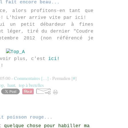
l fait encore beau...
ce, alors profitons-en tant que
e! L'hiver arrive vite par ici!
hui un petit débardeur à fines
ut léger, tiré du dernier "Coudre
ptembre 2012 (non référencé je
avoir plus, c'est
ici!
s!
 05:00 -
Commentaires [
…
]
- Permalien [
#
]
op
,
haut
,
top à bretelles
it poisson rouge...
t quelque chose pour habiller ma