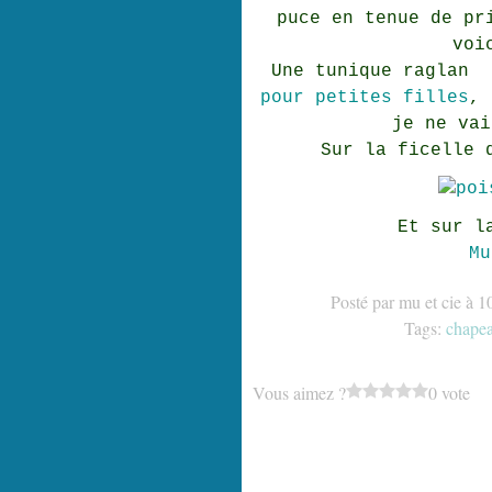
puce en tenue de pr
voi
Une tunique raglan
pour petites filles
, 
je ne vai
Sur la ficelle 
Et sur l
Mu
Posté par mu et cie à 1
Tags:
chape
Vous aimez ?
0 vote