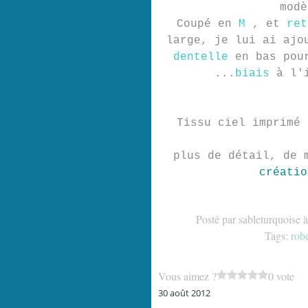
modè
Coupé en
M
, et
ret
large, je lui ai aj
dentelle
en bas pou
...
biais
à l'i
Tissu ciel imprimé 
plus de détail, de 
créatio
Posté par sableturquoise 
Tags:
rob
Vous aimez ?
0 vote
30 août 2012